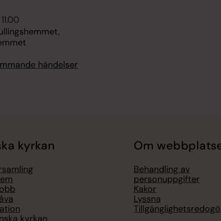
 11.00
ullingshemmet,
hemmet
kommande händelser
ka kyrkan
Om webbplats
örsamling
Behandling av
lem
personuppgifter
jobb
Kakor
åva
Lyssna
ation
Tillgänglighetsredogö
nska kyrkan