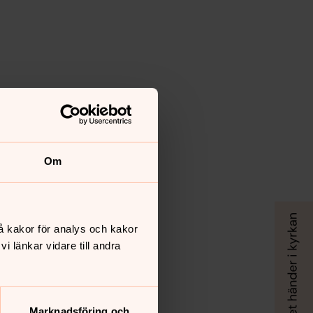
Om
å kakor för analys och kakor
 länkar vidare till andra
Marknadsföring och