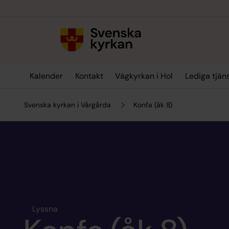
Till innehållet
Till undermeny
Kalender
Kontakt
Vägkyrkan i Hol
Lediga tjän
Svenska kyrkan i Vårgårda
Konfa (åk 8)
Lyssna