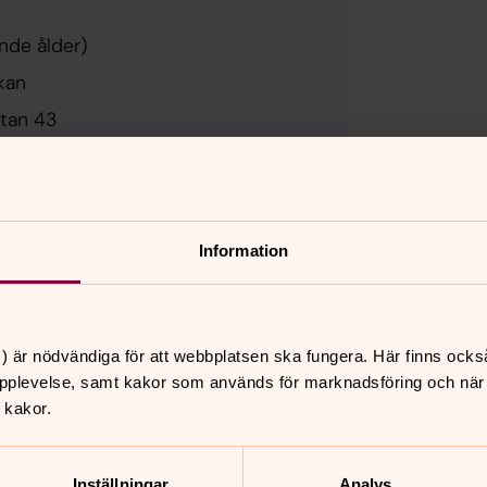
ande ålder)
rkan
tan 43
Information
) är nödvändiga för att webbplatsen ska fungera. Här finns ocks
pplevelse, samt kakor som används för marknadsföring och när vi
nnehåll?
 kakor.
Inställningar
Analys