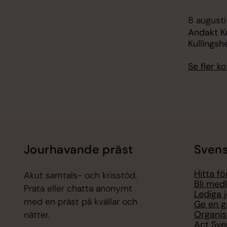
8 augusti
Andakt K
Kullings
Se fler 
Jourhavande präst
Svens
Hitta f
Akut samtals- och krisstöd.
Bli med
Prata eller chatta anonymt
Lediga 
med en präst på kvällar och
Ge en g
Organis
nätter.
Act Sve