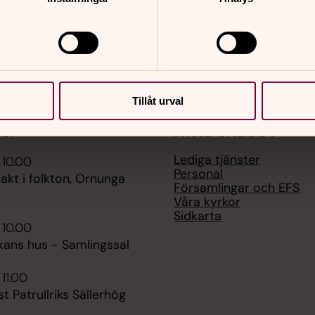
Tillåt urval
er
Hitta snabbt
Lediga tjänster
 10.00
Personal
kt i folkton, Ornunga
Församlingar och EFS
Våra kyrkor
Sidkarta
 10.00
kans hus - Samlingssal
 11.00
t Patrullriks Sällerhög