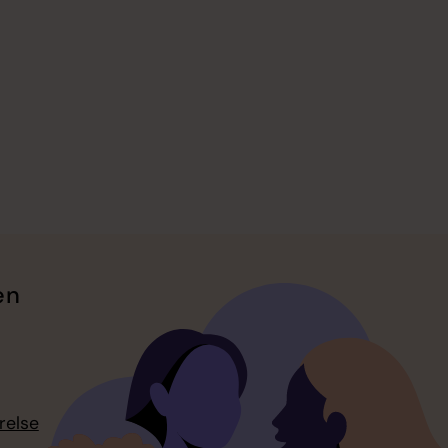
en
relse