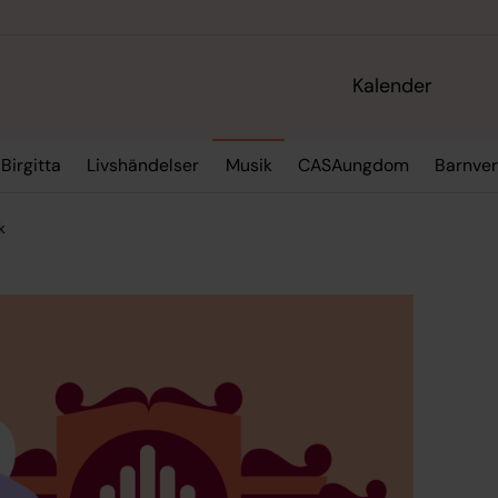
Kalender
Birgitta
Livshändelser
Musik
CASAungdom
Barnve
k