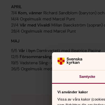
APRIL
7/4
Kom, vänner
Richard Sandblom (baryton) och 
14/4 Orgelmusik med Marcel Punt
21/4
Vår med Vivaldi
Millan Baeckström (sopran) 
28/4 Orgelmusik med Marcel Punt
MAJ
5/5
Vår i byn
Damkvartett med Beatrice Paping
12/5
Försommarsånger
Personal, förtroendevalda
19/5 Vadstena Sång- och Pianoakademi
26/5 Orgelmusik med Marcel Punt
Samtycke
Vi använder kakor
Vissa av våra kakor (cookies
som förbättrar din användaru