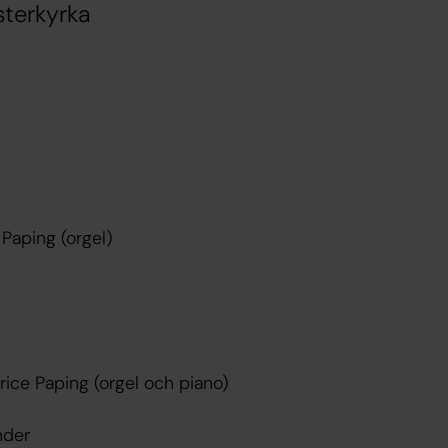
sterkyrka
 Paping (orgel)
ice Paping (orgel och piano)
nder