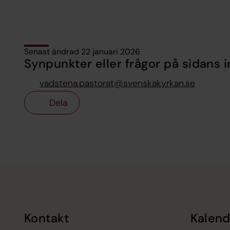
Senast ändrad 22 januari 2026
Synpunkter eller frågor på sidans i
vadstena.pastorat@svenskakyrkan.se
Dela
Tillbaka till toppen
Tillbaka till innehållet
Kontakt
Kalend