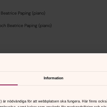
Beatrice Paping (piano)
och Beatrice Paping (piano)
 och ideella
Information
) är nödvändiga för att webbplatsen ska fungera. Här finns ocks
pplevelse, samt kakor som används för marknadsföring och när vi