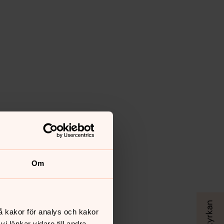
Om
å kakor för analys och kakor
 länkar vidare till andra