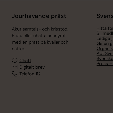
Jourhavande präst
Svens
Hitta f
Akut samtals- och krisstöd.
Bli med
Prata eller chatta anonymt
Lediga 
med en präst på kvällar och
Ge en g
Organis
nätter.
Act Sve
Svenska
Chatt
Press – 
Digitalt brev
Telefon 112