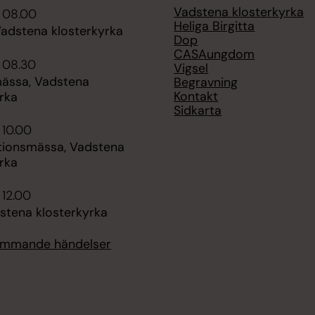
Vadstena klosterkyrka
i 08.00
Heliga Birgitta
Vadstena klosterkyrka
Dop
CASAungdom
 08.30
Vigsel
mässa, Vadstena
Begravning
Kontakt
rka
Sidkarta
 10.00
tionsmässa, Vadstena
rka
 12.00
stena klosterkyrka
kommande händelser