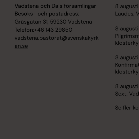
Vadstena och Dals församlingar
8 august
Besöks- och postadress:
Laudes, 
Gräsgatan 31, 59230 Vadstena
8 augusti
Telefon:
+46 143 29850
Pilgrims
vadstena.pastorat@svenskakyrk
klosterky
an.se
8 augusti
Konfirma
klosterky
8 augusti
Sext, Vad
Se fler 