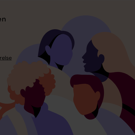
en
relse