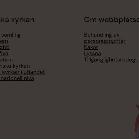
ka kyrkan
Om webbplats
örsamling
Behandling av
lem
personuppgifter
jobb
Kakor
åva
Lyssna
ation
Tillgänglighetsredogö
nska kyrkan
 kyrkan i utlandet
nationell nivå