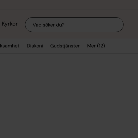
Sök
Kyrkor
Mer (12)
rksamhet
Diakoni
Gudstjänster