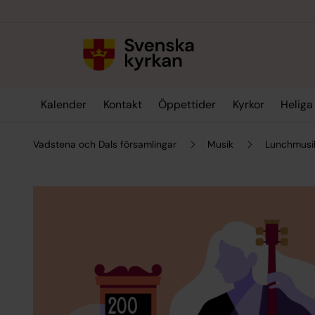
Till innehållet
Till undermeny
Kalender
Kontakt
Öppettider
Kyrkor
Heliga 
Vadstena och Dals församlingar
Musik
Lunchmusi