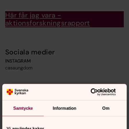
Här får jag vara -
aktionsforskningsrapport
Sociala medier
INSTAGRAM
casaungdom
Johan Garde
Komminister, Vadstena och Dals församlingar
Samtycke
Information
Om
Direkt:
0143-298 51
Växel:
0143-298 50
johan.garde@svenskakyrkan.se
E-post:
Vi använder kakor