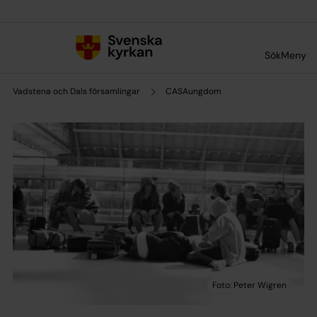
Till innehållet
Till undermeny
Sök
Meny
Vadstena och Dals församlingar
CASAungdom