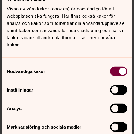
Vissa av våra kakor (cookies) är nödvändiga för att
webbplatsen ska fungera. Här finns också kakor för
analys och kakor som förbättrar din användarupplevelse,
Peter Wigren
samt kakor som används för marknadsföring och när vi
Församlingspedagog, Vadstena och Dals
länkar vidare till andra plattformar. Läs mer om våra
församlingar
kakor.
Direkt:
0143-29864
Mobil:
0730-789344
peter.wigren@svenskakyrkan.se
E-post:
Samtyckesval
Nödvändiga kakor
Inställningar
Ester Carlberg Ericsson
Analys
Församlingassistent, Vadstena och Dals
församlingar
Marknadsföring och sociala medier
ester.ericsson@svenskakyrkan.se
E-post: