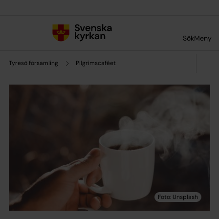
Till innehållet
Till undermeny
Sök
Meny
Tyresö församling
Pilgrimscaféet