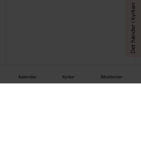
Kalender
Kyrkor
Bibeltexter