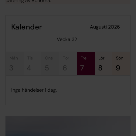
catering av Bönorna.
Kalender
augusti 2026
Vecka 32
mån
tis
ons
tor
fre
lör
sön
3
4
5
6
7
8
9
Inga händelser i dag.