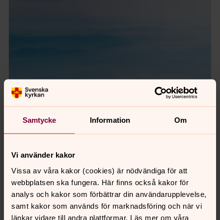
Ta en rundtur inne på
Samtycke
Information
Om
Pilgrimscentrum
Välkommen in
Vi använder kakor
Vissa av våra kakor (cookies) är nödvändiga för att
webbplatsen ska fungera. Här finns också kakor för
analys och kakor som förbättrar din användarupplevelse,
samt kakor som används för marknadsföring och när vi
länkar vidare till andra plattformar. Läs mer om våra