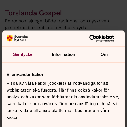
Torslanda Gospel
En kör som sjunger både traditionell och nyskriven
gospel med repetitioner i Amhults kyrka!
Samtycke
Information
Om
Senast ändrad 17 januari 2025
Synpunkter eller frågor på sidans
innehåll?
Vi använder kakor
torslanda-bjorlanda.forsamling@svenskakyrkan.se
Vissa av våra kakor (cookies) är nödvändiga för att
Dela
webbplatsen ska fungera. Här finns också kakor för
analys och kakor som förbättrar din användarupplevelse,
samt kakor som används för marknadsföring och när vi
länkar vidare till andra plattformar. Läs mer om våra
Tillbaka till toppen
Tillbaka till innehållet
kakor.