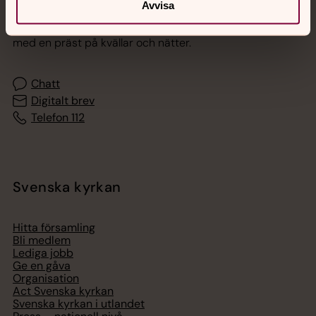
Avvisa
Akut samtals- och krisstöd. Prata eller chatta anonymt
med en präst på kvällar och nätter.
Chatt
Digitalt brev
Telefon 112
Svenska kyrkan
Hitta församling
Bli medlem
Lediga jobb
Ge en gåva
Organisation
Act Svenska kyrkan
Svenska kyrkan i utlandet