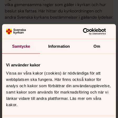
vilka gemensamma regler som gäller i kyrkan och hur
beslut ska fattas. Här hittar du kyrkoordningen och
andra Svenska kyrkans bestämmelser i gällande lydelser.
Senast ändrad 2 september 2025
Samtycke
Information
Om
Synpunkter eller frågor på sidans
innehåll?
torslanda-bjorlanda.forsamling@svenskakyrkan.se
Vi använder kakor
Dela
Vissa av våra kakor (cookies) är nödvändiga för att
webbplatsen ska fungera. Här finns också kakor för
analys och kakor som förbättrar din användarupplevelse,
samt kakor som används för marknadsföring och när vi
Tillbaka till toppen
Tillbaka till innehållet
länkar vidare till andra plattformar. Läs mer om våra
kakor.