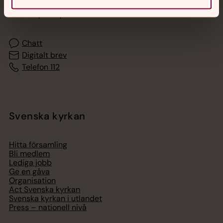
Akut samtals- och krisstöd. Prata eller chatta anonymt
med en präst på kvällar och nätter.
Chatt
Digitalt brev
Telefon 112
Svenska kyrkan
Hitta församling
Bli medlem
Lediga jobb
Ge en gåva
Organisation
Act Svenska kyrkan
Svenska kyrkan i utlandet
Press – nationell nivå