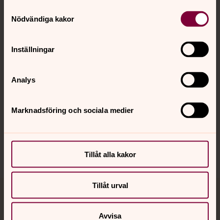
Samtyckesval
Kontakt
Nödvändiga kakor
Kalender
Inställningar
Analys
Hitta snabbt
Marknadsföring och sociala medier
Sociala kanaler
Tillåt alla kakor
Tillåt urval
Jourhavande präst
Avvisa