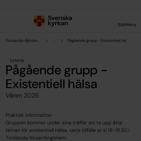
Till innehållet
Till undermeny
Sök
Meny
Torslanda-Björlanda församling
...
Pågående grupp - Existentiell hälsa
Lyssna
Pågående grupp -
Existentiell hälsa
Våren 2026
Praktisk information
Gruppen kommer under sina träffar att ta upp åtta
teman för existentiell hälsa, varje tillfälle är kl 18-19.30 i
Torslanda församlingshem: