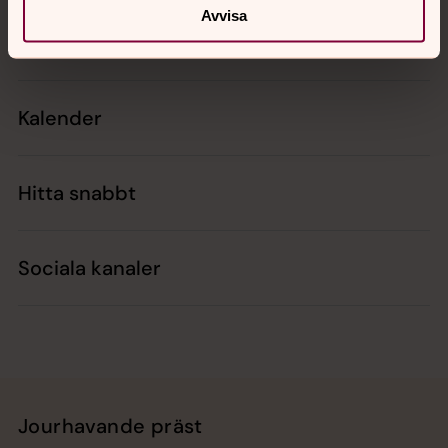
Avvisa
Kontakt
Kalender
Hitta snabbt
Sociala kanaler
Jourhavande präst