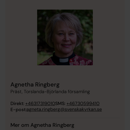
Agnetha Ringberg
Präst, Torslanda-Björlanda församling
Direkt:
+46317319010
SMS:
+46730599410
agneta.ringberg@svenskakyrkan.se
E-post:
Mer om Agnetha Ringberg