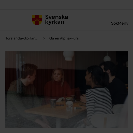
Till innehållet
Till undermeny
Sök
Meny
Torslanda-Björlanda församling
Gå en Alpha-kurs