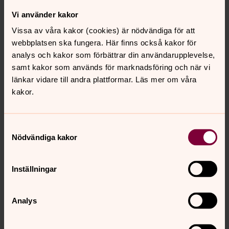
Vi använder kakor
Jag anmäler mig till Alpha i Amhults kyrka
Vissa av våra kakor (cookies) är nödvändiga för att
Jag anmäler mig till Alpha i Björlanda kyrka
webbplatsen ska fungera. Här finns också kakor för
analys och kakor som förbättrar din användarupplevelse,
samt kakor som används för marknadsföring och när vi
Skicka
länkar vidare till andra plattformar. Läs mer om våra
kakor.
Information om hur vi behandlar dina personuppgifter.
Samtyckesval
Nödvändiga kakor
Inställningar
Analys