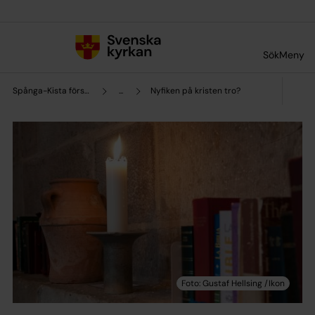
Till innehållet
Till undermeny
Sök
Meny
Spånga-Kista församling
...
Nyfiken på kristen tro?