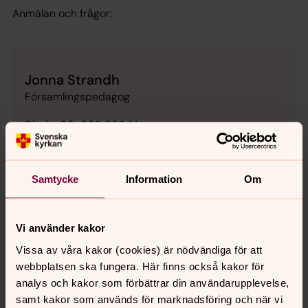
Anmälan och frågor:
Jonna Strandh
Församlingspedagog
Direkt:
08-505 990 14
jonna.strandh@svenskakyrkan.se
E-post:
Samtycke
Information
Om
Vi använder kakor
Senast ändrad 25 juni 2026
Synpunkter eller frågor på sidans
Vissa av våra kakor (cookies) är nödvändiga för att
innehåll?
webbplatsen ska fungera. Här finns också kakor för
spanga-kista.forsamling@svenskakyrkan.se
analys och kakor som förbättrar din användarupplevelse,
samt kakor som används för marknadsföring och när vi
Dela