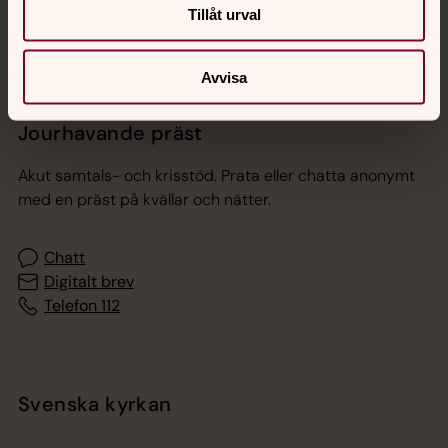
Tillåt urval
Avvisa
Jourhavande präst
Akut samtals- och krisstöd. Prata eller chatta anonymt
med en präst på kvällar och nätter.
Chatt
Digitalt brev
Telefon 112
Svenska kyrkan