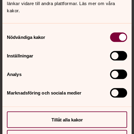
länkar vidare till andra plattformar. Läs mer om våra
kakor.
Tillbaka till toppen
Tillbaka till innehållet
Samtyckesval
Nödvändiga kakor
Inställningar
Kontakt
Analys
Kalender
Marknadsföring och sociala medier
Hitta snabbt
Tillåt alla kakor
Sociala kanaler