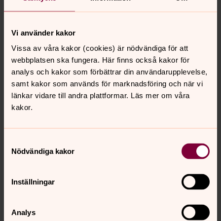
Aktuellt
augusti 2026
Vecka 32
Vi använder kakor
Vissa av våra kakor (cookies) är nödvändiga för att
mån
tis
ons
tor
fre
lör
sön
webbplatsen ska fungera. Här finns också kakor för
3
4
5
6
7
8
9
analys och kakor som förbättrar din användarupplevelse,
samt kakor som används för marknadsföring och när vi
länkar vidare till andra plattformar. Läs mer om våra
Högmässa
kakor.
söndag 9 augusti 2026
·
11.00
–
12.30
Spånga församlingshus
Präst Kurt Sundén
Samtyckesval
Nödvändiga kakor
Kollekt till Act Svenska kyrkan
Inställningar
Högmässa
Analys
söndag 9 augusti 2026
·
11.00
–
12.30