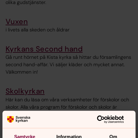
olika gudstjänster.
Vuxen
i livets alla skeden och åldrar
Kyrkans Second hand
Gå runt hörnet på Kista kyrka så hittar du församlingens
second hand-affär. Vi säljer kläder och mycket annat.
Välkommen in!
Skolkyrkan
Här kan du läsa om våra verksamheter för förskolor och
skolor. Alla våra program för förskolor och skolor är
kostnadsfria.
Samtycke
Information
Om