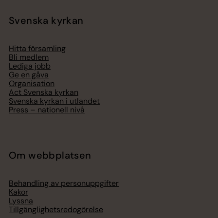
Svenska kyrkan
Hitta församling
Bli medlem
Lediga jobb
Ge en gåva
Organisation
Act Svenska kyrkan
Svenska kyrkan i utlandet
Press – nationell nivå
Om webbplatsen
Behandling av personuppgifter
Kakor
Lyssna
Tillgänglighetsredogörelse