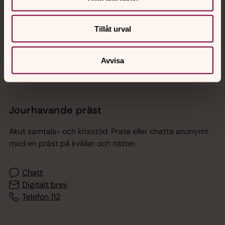
Sociala kanaler
Tillåt urval
Avvisa
Jourhavande präst
Akut samtals- och krisstöd. Prata eller chatta anonymt
med en präst på kvällar och nätter.
Chatt
Digitalt brev
Telefon 112