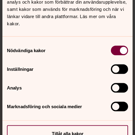
analys och kakor som förbättrar din användarupplevelse,
innehåll?
samt kakor som används för marknadsföring och när vi
spanga-kista.forsamling@svenskakyrkan.se
länkar vidare till andra plattformar. Läs mer om våra
kakor.
Dela
Samtyckesval
Nödvändiga kakor
Tillbaka till toppen
Tillbaka till innehållet
Inställningar
Kontakt
Analys
Marknadsföring och sociala medier
Kalender
Hitta snabbt
Tillåt alla kakor