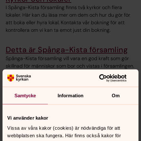
I Spånga-Kista församling finns två kyrkor och flera
lokaler. Här kan du läsa mer om dem och hur du gör för
att boka eller hyra lokal. Kontakta vår bokning för att
kontrollera om vi kan ta emot just din bokning.
Detta är Spånga-Kista församling
Spånga-Kista församling vill vara en god kraft som gör
skillnad för människor som bor och vistas i församlingen.
Förtroendevalda
Valda i förtroende. Här hittar du våra
Samtycke
Information
Om
kyrkorådsledamöter.
Vi använder kakor
Vissa av våra kakor (cookies) är nödvändiga för att
Senast ändrad 19 januari 2026
webbplatsen ska fungera. Här finns också kakor för
Synpunkter eller frågor på sidans