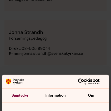
Jonna Strandh
Församlingspedagog
Direkt:
08-505 990 14
jonna.strandh@svenskakyrkan.se
E-post:
Kerstin Ståhlbrand
Präst
Samtycke
Information
Om
Direkt:
08-505 990 76
kerstin.stahlbrand@svenskakyrkan.se
E-post: