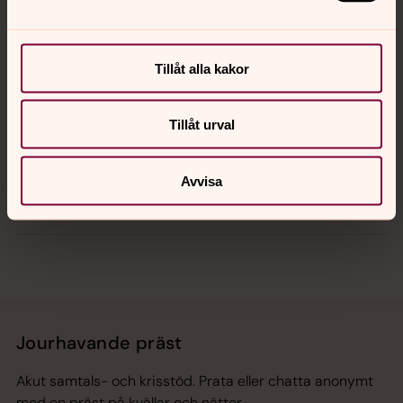
Kalender
Tillåt alla kakor
Tillåt urval
Hitta snabbt
Avvisa
Sociala kanaler
Jourhavande präst
Akut samtals- och krisstöd. Prata eller chatta anonymt
med en präst på kvällar och nätter.