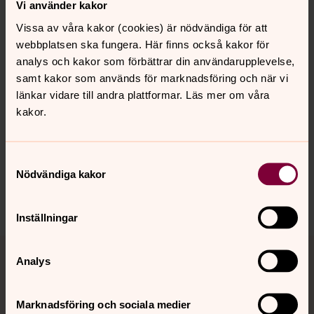
Vi använder kakor
Vissa av våra kakor (cookies) är nödvändiga för att
webbplatsen ska fungera. Här finns också kakor för
analys och kakor som förbättrar din användarupplevelse,
samt kakor som används för marknadsföring och när vi
Publicerad 25 augusti 2020
Senast ändrad 27 maj 2026
länkar vidare till andra plattformar. Läs mer om våra
Synpunkter eller frågor på sidans
kakor.
innehåll?
spanga-kista.forsamling@svenskakyrkan.se
Samtyckesval
Dela
Nödvändiga kakor
Inställningar
Tillbaka till toppen
Tillbaka till innehållet
Analys
Marknadsföring och sociala medier
Kontakt