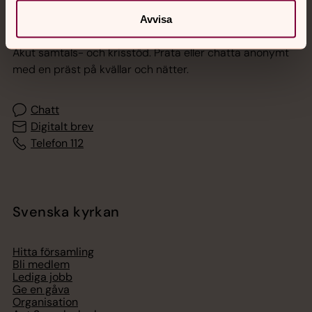
Avvisa
Jourhavande präst
Akut samtals- och krisstöd. Prata eller chatta anonymt
med en präst på kvällar och nätter.
Chatt
Digitalt brev
Telefon 112
Svenska kyrkan
Hitta församling
Bli medlem
Lediga jobb
Ge en gåva
Organisation