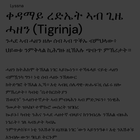
Lyssna
ቀዳማይ ረድኤት ኣብ ጊዜ
ሓዘን (Tigrinja)
ንሓደ ኣብ ሓዘን ዘሎ ሰብ ኣብ ጥቕኡ ብምህላው፥
ህይወቱ ንምቅላል ኪሕግዙ ዚኽእሉ ጭቡጥ ምኽሪታት።
ሓዘን ክትሕክሞ ትኽእል ነገር ኣይኰነን። ተኻፋላይ ናይቲ ሓዘን
ብምዃንካ ግን፥ ነቲ ሰብ ሓዘኑ ንኽጸውር
ክትድግፎ ትኽእል ኢኻ። እቲ ኣብዚ ሰሌዳዊ-ጽሑፍ’ዚ ሰፊሩ ዘሎ
ምኽሪታት፥ ካብቲ ”ቤተክርስትያን
ሽወደን” ንሓዘንተኛታት ኣብ ምብጻሕን ኣብ ምድጋፍን፥ ንነዊሕ
ዓመታት ዝኣከቦ ተሞኩሮ መሰረት ዝገበረ
ኰይኑ፤ ካብቲ ንሕና ንሓደ ሓዘተኛ ብጻይና ክንገብረሉ ንኽእል ብዙሕ
ነገራት፥ ገለ ኣብነታት ካብኡ
ንምጥቃስ’ዩ። ነቲ ንእሽቶ’ዩ ዚበሃል ነገር ’ውን ኣይንንዓቆ፥ እቲ ንእሽቶ’ዩ
እንብሎ ውን፡ ዓቢይ ትርጉም