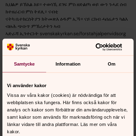
ኪህልዎ ይኽእል እዩ። ተወሳኺ ደገፍ ምስ ዘድልየካ ወይ ውን ንሓደ ሰብ
ክተዘራርብ ምስ ትደሊ፥ ናብቲ
ናትካ ቤተክርስትያን ክትመጽእ ዕዱም ኢኻ። ናይ ርክብ ሓበሬታን ካልእ
ብዙሕ ጭቡጥ ምኽሪታትን ኣብ
ኣድራሻ ኢንተርነት svenskakyrkan.se/forstahjalpenvidsorg
ክትረክብ ኢኻ።
Samtycke
Information
Om
Senast ändrad 29 oktober 2024
Vi använder kakor
Synpunkter eller frågor på sidans
innehåll?
Vissa av våra kakor (cookies) är nödvändiga för att
webbplatsen ska fungera. Här finns också kakor för
redaktionen@svenskakyrkan.se
analys och kakor som förbättrar din användarupplevelse,
Dela
samt kakor som används för marknadsföring och när vi
länkar vidare till andra plattformar. Läs mer om våra
kakor.
Tillbaka till toppen
Tillbaka till innehållet