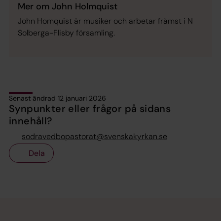
Mer om John Holmquist
John Homquist är musiker och arbetar främst i N
Solberga-Flisby församling.
Senast ändrad 12 januari 2026
Synpunkter eller frågor på sidans
innehåll?
sodravedbopastorat@svenskakyrkan.se
Dela
Tillbaka till toppen
Tillbaka till innehållet