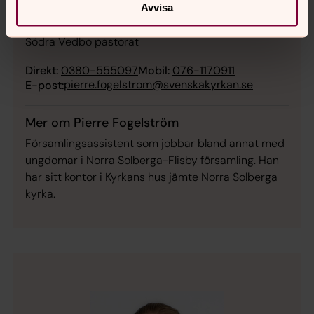
Avvisa
Pierre Fogelström
Södra Vedbo pastorat
Direkt:
0380-555097
Mobil:
076-1170911
pierre.fogelstrom@svenskakyrkan.se
E-post:
Mer om Pierre Fogelström
Församlingsassistent som jobbar bland annat med
ungdomar i Norra Solberga-Flisby församling. Han
har sitt kontor i Kyrkans hus jämte Norra Solberga
kyrka.