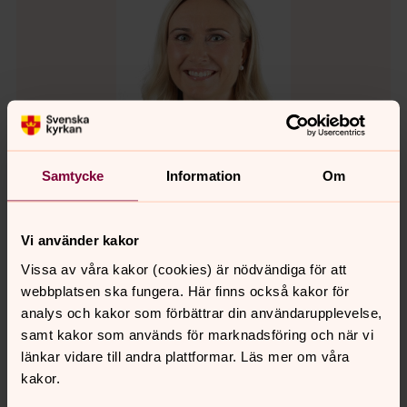
Samtycke
Information
Om
Vi använder kakor
Johanna Brodd
Södra Vedbo pastorat
Vissa av våra kakor (cookies) är nödvändiga för att
webbplatsen ska fungera. Här finns också kakor för
Direkt:
0380-555083
analys och kakor som förbättrar din användarupplevelse,
johanna.brodd@svenskakyrkan.se
E-post:
samt kakor som används för marknadsföring och när vi
länkar vidare till andra plattformar. Läs mer om våra
Mer om Johanna Brodd
kakor.
Pedagog i Norra Solberga-Flisbys