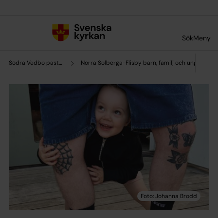
Till innehållet
Till undermeny
Sök
Meny
Södra Vedbo pastorat
Norra Solberga-Flisby barn, familj och ungdom