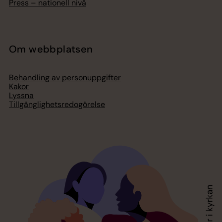
Press – nationell nivå
Om webbplatsen
Behandling av personuppgifter
Kakor
Lyssna
Tillgänglighetsredogörelse