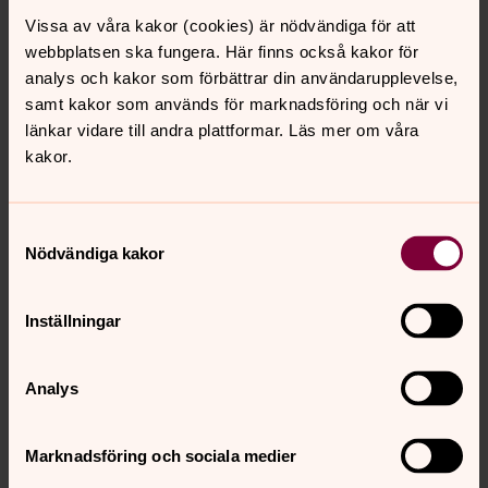
Svenska kyrkan ansvarar för landets största
Vissa av våra kakor (cookies) är nödvändiga för att
sammanhållna kulturarv. Kyrkobyggnaderna är fulla av
webbplatsen ska fungera. Här finns också kakor för
historia och föremål av olika slag rymmer många
analys och kakor som förbättrar din användarupplevelse,
berättelser.
samt kakor som används för marknadsföring och när vi
länkar vidare till andra plattformar. Läs mer om våra
Bebyggelseregistret
kakor.
I Bebyggelseregistret (BeBR) finns information om det
byggda kulturarvet. Informationen kommer från
Samtyckesval
regionala museer, Svenska Kyrkan, länsstyrelser,
Nödvändiga kakor
kommuner, universitet och högskolor i samverkan med
Riksantikvarieämbetet.
Inställningar
Kulturarv
Kulturarv är materiella och immateriella spår av mänsklig
Analys
aktivitet genom tiderna. Spåren kan vara historiska
uttryck, objekt eller företeelser. Kulturmiljö är hela den av
Marknadsföring och sociala medier
människor påverkade miljön, till exempel en enskild