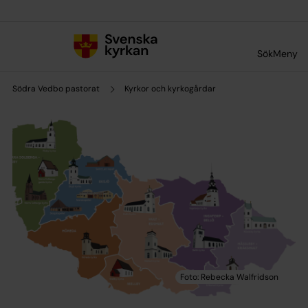
Till innehållet
Till undermeny
Sök
Meny
Södra Vedbo pastorat
Kyrkor och kyrkogårdar