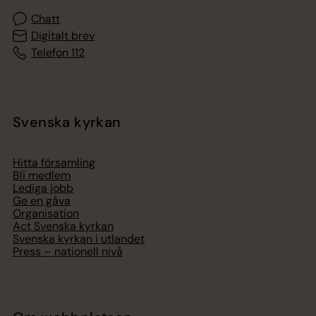
Chatt
Digitalt brev
Telefon 112
Svenska kyrkan
Hitta församling
Bli medlem
Lediga jobb
Ge en gåva
Organisation
Act Svenska kyrkan
Svenska kyrkan i utlandet
Press – nationell nivå