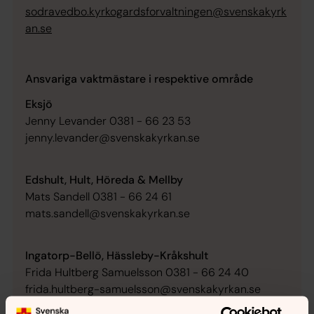
sodravedbo.kyrkogardsforvaltningen@svenskakyrk
an.se
Ansvariga vaktmästare i respektive område
Eksjö
Jenny Levander 0381 - 66 23 53
jenny.levander@svenskakyrkan.se
Edshult, Hult, Höreda & Mellby
Mats Sandell 0381 - 66 24 61
mats.sandell@svenskakyrkan.se
Ingatorp-Bellö, Hässleby-Kråkshult
Frida Hultberg Samuelsson 0381 - 66 24 40
frida.hultberg-samuelsson@svenskakyrkan.se