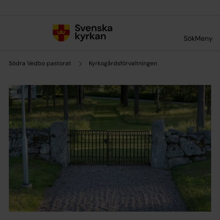
Till innehållet
Till undermeny
Sök
Meny
Södra Vedbo pastorat
Kyrkogårdsförvaltningen