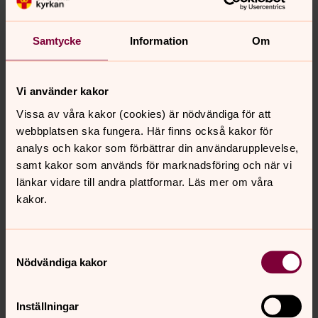
Norra Solberga-Flisby
Joel von Stöckel-Walett 0380 - 55 50 84
Samtycke
Information
Om
joel.vonStockel-Walett@svenskakyrkan.se
Vi använder kakor
Vissa av våra kakor (cookies) är nödvändiga för att
Kyrkogårdar
webbplatsen ska fungera. Här finns också kakor för
I pastoratet finns det tolv kyrkogårdar med stor
analys och kakor som förbättrar din användarupplevelse,
spännvidd på karaktär och ålder.
samt kakor som används för marknadsföring och när vi
länkar vidare till andra plattformar. Läs mer om våra
Skötsel av gravplats inom Södra
kakor.
Vedbo pastorat
Här hittar du aktuell prislista för gravskötsel.
Samtyckesval
Nödvändiga kakor
Begravningsavgift
Alla som är folkbokförda och betalar skatt i Sverige
Inställningar