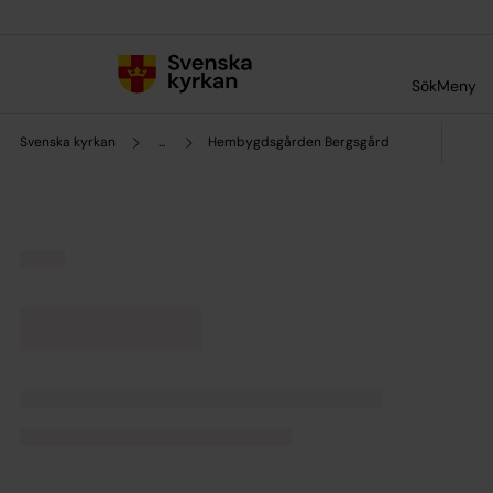
Till innehållet
Till undermeny
Sök
Meny
Svenska kyrkan
...
Hembygdsgården Bergsgård