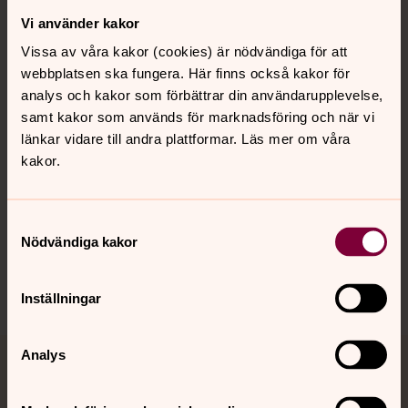
Vi använder kakor
Kontakt
Vissa av våra kakor (cookies) är nödvändiga för att
webbplatsen ska fungera. Här finns också kakor för
Kalender
analys och kakor som förbättrar din användarupplevelse,
samt kakor som används för marknadsföring och när vi
länkar vidare till andra plattformar. Läs mer om våra
kakor.
Hitta snabbt
Samtyckesval
Sociala kanaler
Nödvändiga kakor
Inställningar
Analys
Jourhavande präst