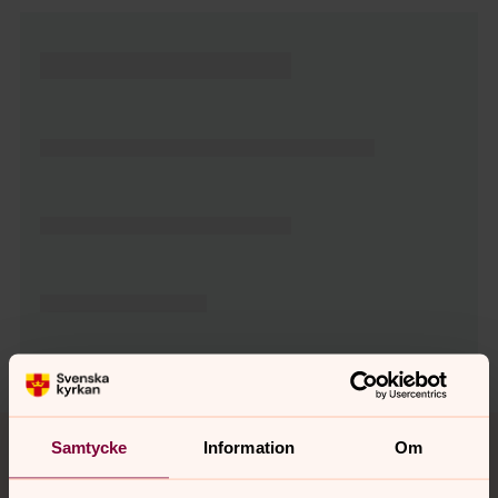
Tillbaka till toppen
Tillbaka till innehållet
Samtycke
Information
Om