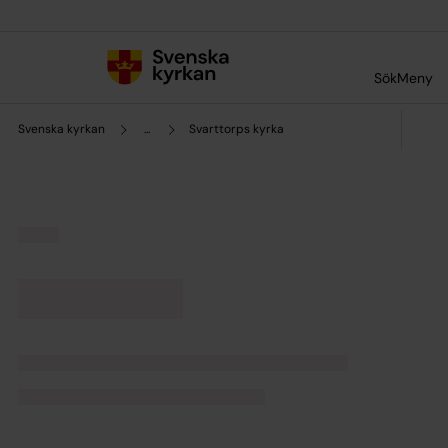
Till innehållet
Till undermeny
Sök
Meny
Svenska kyrkan
...
Svarttorps kyrka