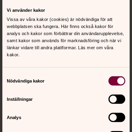
Kontakt
Vi använder kakor
Vissa av våra kakor (cookies) är nödvändiga för att
webbplatsen ska fungera. Här finns också kakor för
Kalender
analys och kakor som förbättrar din användarupplevelse,
samt kakor som används för marknadsföring och när vi
länkar vidare till andra plattformar. Läs mer om våra
Hitta snabbt
kakor.
Sociala kanaler
Samtyckesval
Nödvändiga kakor
Inställningar
Analys
Jourhavande präst