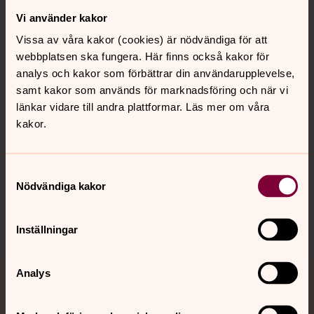
Vi använder kakor
Kontakt
Vissa av våra kakor (cookies) är nödvändiga för att
webbplatsen ska fungera. Här finns också kakor för
Kalender
analys och kakor som förbättrar din användarupplevelse,
samt kakor som används för marknadsföring och när vi
länkar vidare till andra plattformar. Läs mer om våra
kakor.
Hitta snabbt
Samtyckesval
Sociala kanaler
Nödvändiga kakor
Inställningar
Analys
Jourhavande präst