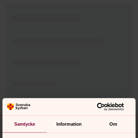
Tillbaka till toppen
Tillbaka till innehållet
Samtycke
Information
Om