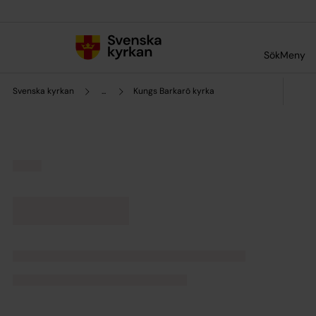
Till innehållet
Till undermeny
Sök
Meny
Svenska kyrkan
...
Kungs Barkarö kyrka