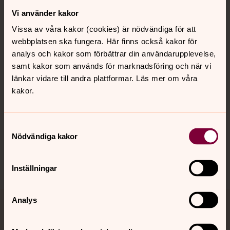
Vi använder kakor
Kontakt
Vissa av våra kakor (cookies) är nödvändiga för att
webbplatsen ska fungera. Här finns också kakor för
Kalender
analys och kakor som förbättrar din användarupplevelse,
samt kakor som används för marknadsföring och när vi
länkar vidare till andra plattformar. Läs mer om våra
kakor.
Hitta snabbt
Samtyckesval
Sociala kanaler
Nödvändiga kakor
Inställningar
Analys
Jourhavande präst