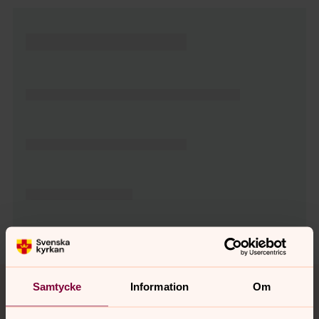
Tillbaka till toppen
Tillbaka till innehållet
Samtycke
Information
Om