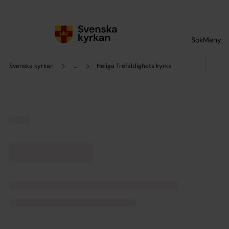
Till innehållet
Till undermeny
Sök
Meny
Svenska kyrkan
...
Heliga Trefaldighets kyrka