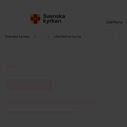
Till innehållet
Till undermeny
Sök
Meny
Svenska kyrkan
...
Lilla Malma kyrka