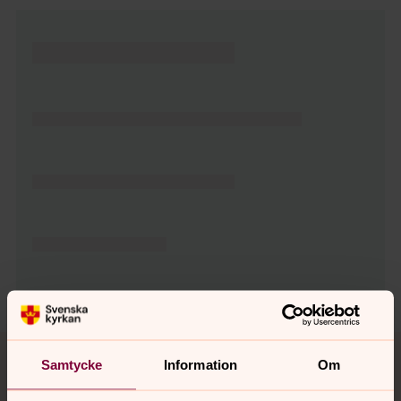
Tillbaka till toppen
Tillbaka till innehållet
Samtycke
Information
Om