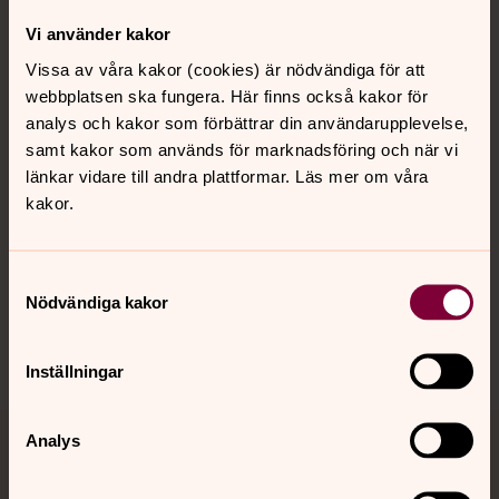
Kontakt
Vi använder kakor
Vissa av våra kakor (cookies) är nödvändiga för att
webbplatsen ska fungera. Här finns också kakor för
Kalender
analys och kakor som förbättrar din användarupplevelse,
samt kakor som används för marknadsföring och när vi
länkar vidare till andra plattformar. Läs mer om våra
Hitta snabbt
kakor.
Samtyckesval
Sociala kanaler
Nödvändiga kakor
Inställningar
Analys
Jourhavande präst