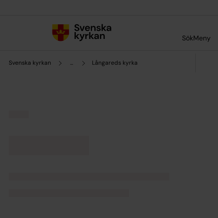
Till innehållet
Till undermeny
Sök
Meny
Svenska kyrkan
...
Långareds kyrka