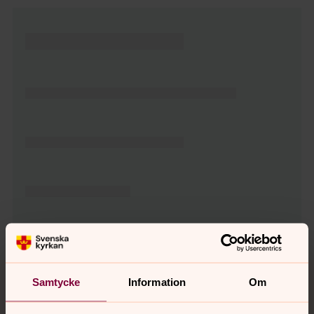
Tillbaka till toppen
Tillbaka till innehållet
Samtycke
Information
Om