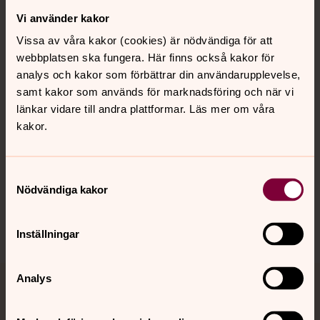
Vi använder kakor
Kontakt
Vissa av våra kakor (cookies) är nödvändiga för att
webbplatsen ska fungera. Här finns också kakor för
Kalender
analys och kakor som förbättrar din användarupplevelse,
samt kakor som används för marknadsföring och när vi
länkar vidare till andra plattformar. Läs mer om våra
kakor.
Hitta snabbt
Samtyckesval
Sociala kanaler
Nödvändiga kakor
Inställningar
Analys
Jourhavande präst