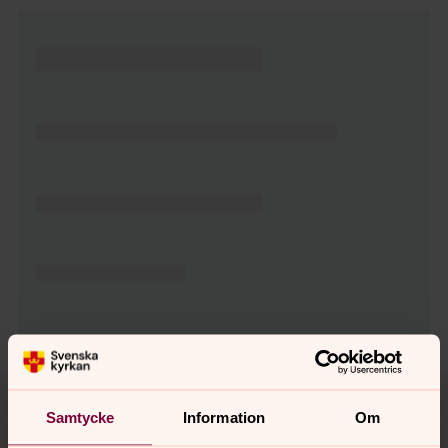
Tillbaka till toppen
Tillbaka till innehållet
Samtycke
Information
Om