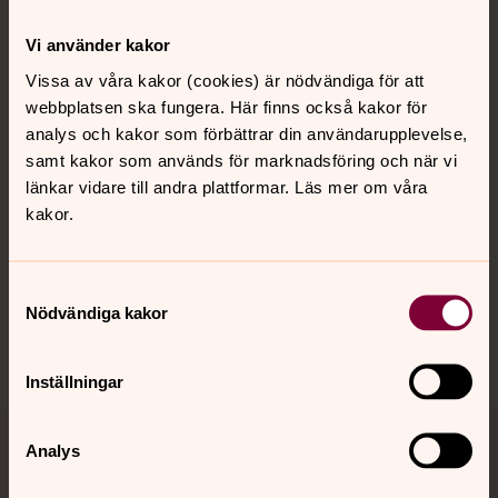
Kontakt
Vi använder kakor
Vissa av våra kakor (cookies) är nödvändiga för att
webbplatsen ska fungera. Här finns också kakor för
Kalender
analys och kakor som förbättrar din användarupplevelse,
samt kakor som används för marknadsföring och när vi
länkar vidare till andra plattformar. Läs mer om våra
Hitta snabbt
kakor.
Sociala kanaler
Samtyckesval
Nödvändiga kakor
Inställningar
Analys
Jourhavande präst