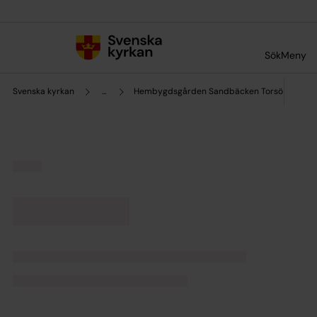
Till innehållet
Till undermeny
Sök
Meny
Svenska kyrkan
...
Hembygdsgården Sandbäcken Torsö