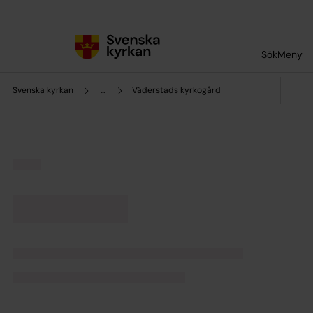
Till innehållet
Till undermeny
Sök
Meny
Svenska kyrkan
...
Väderstads kyrkogård