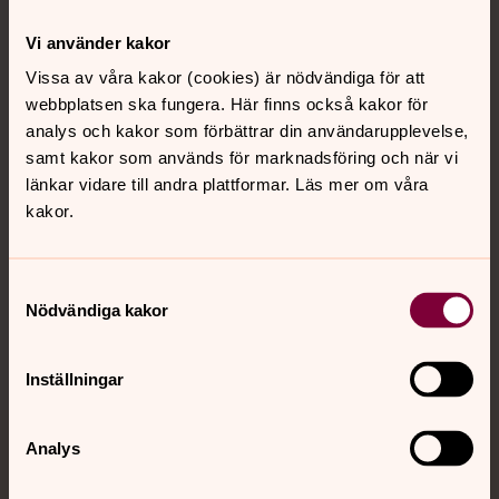
Kontakt
Vi använder kakor
Vissa av våra kakor (cookies) är nödvändiga för att
webbplatsen ska fungera. Här finns också kakor för
Kalender
analys och kakor som förbättrar din användarupplevelse,
samt kakor som används för marknadsföring och när vi
länkar vidare till andra plattformar. Läs mer om våra
Hitta snabbt
kakor.
Sociala kanaler
Samtyckesval
Nödvändiga kakor
Inställningar
Analys
Jourhavande präst