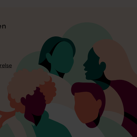
en
relse