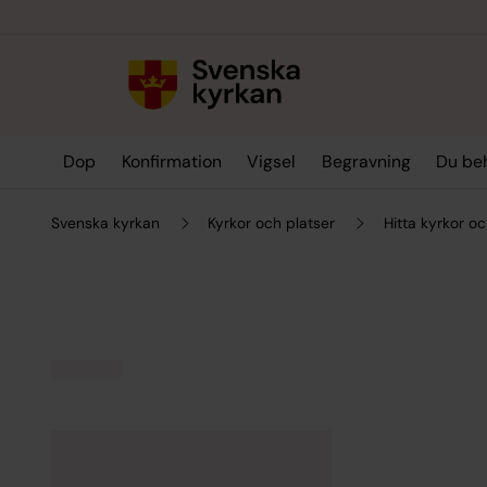
Till innehållet
Till undermeny
Dop
Konfirmation
Vigsel
Begravning
Du be
Svenska kyrkan
Kyrkor och platser
Hitta kyrkor oc