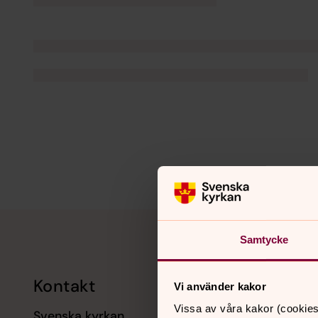
Tillbaka till toppen
Tillbaka till innehållet
Samtycke
Kontakt
Kalend
Vi använder kakor
Vissa av våra kakor (cookies
Svenska kyrkan
11 augusti