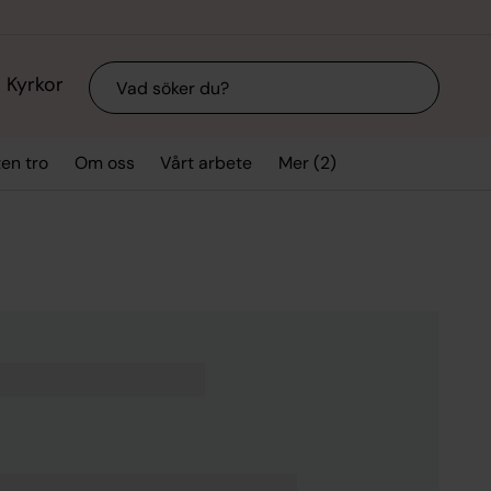
Sök
Kyrkor
Mer (2)
ten tro
Om oss
Vårt arbete