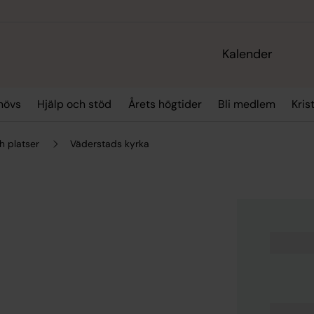
Kalender
hövs
Hjälp och stöd
Årets högtider
Bli medlem
Kris
h platser
Väderstads kyrka