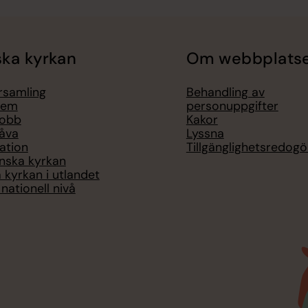
ka kyrkan
Om webbplats
örsamling
Behandling av
lem
personuppgifter
jobb
Kakor
åva
Lyssna
ation
Tillgänglighetsredogö
nska kyrkan
 kyrkan i utlandet
nationell nivå