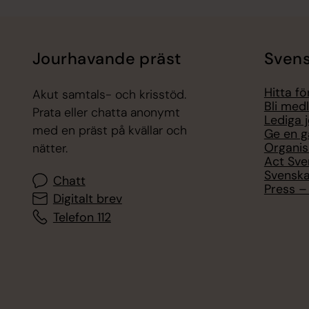
Jourhavande präst
Svens
Hitta f
Akut samtals- och krisstöd.
Bli med
Prata eller chatta anonymt
Lediga 
med en präst på kvällar och
Ge en g
Organis
nätter.
Act Sve
Svenska
Chatt
Press – 
Digitalt brev
Telefon 112