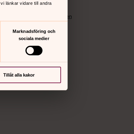
 länkar vidare till andra
edlem
Instagram
Vimeo
yrkan
Bloggportalen
Marknadsföring och
sociala medier
Tillåt alla kakor