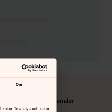
Om
Sociala kanaler
å kakor för analys och kakor
Facebook