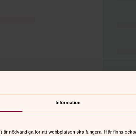
Information
er
Hitta snabbt
) är nödvändiga för att webbplatsen ska fungera. Här finns ocks
Hjälp och stöd
 11.00