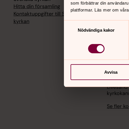
som förbättrar din användaru
Hitta din församling
Livesänd
plattformar. Läs mer om våra
kyrkokans
Kontaktuppgifter till Svenska
kyrkan
Samtyckesval
18 augusti
Nödvändiga kakor
Livesänd
kyrkokans
25 august
Livesänd
kyrkokans
Avvisa
1 septemb
Livesänd
kyrkokans
Se fler 