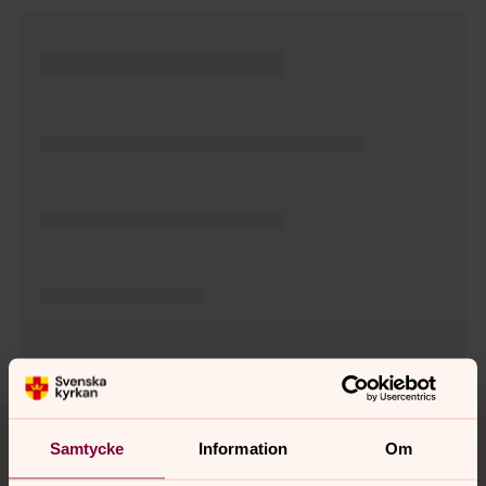
Tillbaka till toppen
Tillbaka till innehållet
Samtycke
Information
Om