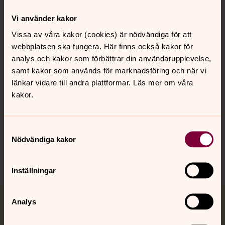
Kontakt
Vi använder kakor
Vissa av våra kakor (cookies) är nödvändiga för att
webbplatsen ska fungera. Här finns också kakor för
Kalender
analys och kakor som förbättrar din användarupplevelse,
samt kakor som används för marknadsföring och när vi
länkar vidare till andra plattformar. Läs mer om våra
Hitta snabbt
kakor.
Sociala kanaler
Samtyckesval
Nödvändiga kakor
Inställningar
Analys
Jourhavande präst