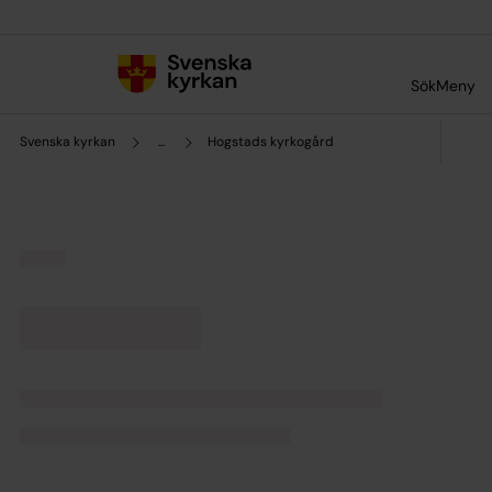
Till innehållet
Till undermeny
Sök
Meny
Svenska kyrkan
...
Hogstads kyrkogård