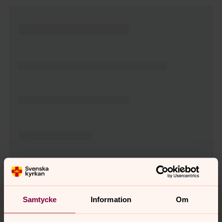
Tillbaka till toppen
Tillbaka till innehållet
Samtycke
Information
Om