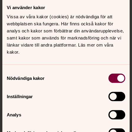
Vi använder kakor
Kontakt
Vissa av våra kakor (cookies) är nödvändiga för att
webbplatsen ska fungera. Här finns också kakor för
Kalender
analys och kakor som förbättrar din användarupplevelse,
samt kakor som används för marknadsföring och när vi
länkar vidare till andra plattformar. Läs mer om våra
kakor.
Hitta snabbt
Samtyckesval
Sociala kanaler
Nödvändiga kakor
Inställningar
Analys
Jourhavande präst