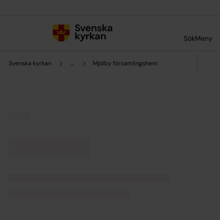
Till innehållet
Till undermeny
Sök
Meny
Svenska kyrkan
...
Mjölby församlingshem