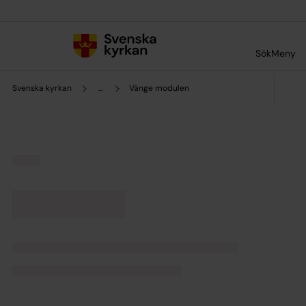
Till innehållet
Till undermeny
Sök
Meny
Svenska kyrkan
...
Vänge modulen