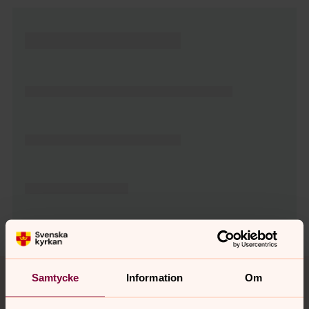
Tillbaka till toppen
Tillbaka till innehållet
Samtycke
Information
Om