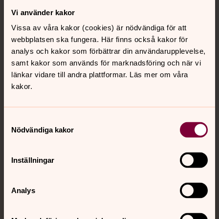
Vi använder kakor
Kontakt
Vissa av våra kakor (cookies) är nödvändiga för att
webbplatsen ska fungera. Här finns också kakor för
Kalender
analys och kakor som förbättrar din användarupplevelse,
samt kakor som används för marknadsföring och när vi
länkar vidare till andra plattformar. Läs mer om våra
kakor.
Hitta snabbt
Samtyckesval
Sociala kanaler
Nödvändiga kakor
Inställningar
Analys
Jourhavande präst