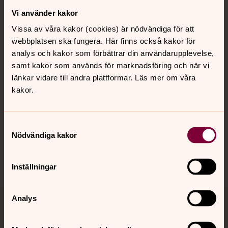
Vi använder kakor
Kontakt
Vissa av våra kakor (cookies) är nödvändiga för att
webbplatsen ska fungera. Här finns också kakor för
Kalender
analys och kakor som förbättrar din användarupplevelse,
samt kakor som används för marknadsföring och när vi
länkar vidare till andra plattformar. Läs mer om våra
kakor.
Hitta snabbt
Samtyckesval
Sociala kanaler
Nödvändiga kakor
Inställningar
Analys
Jourhavande präst