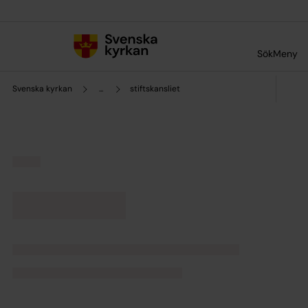
Till innehållet
Till undermeny
Sök
Meny
Svenska kyrkan
...
stiftskansliet