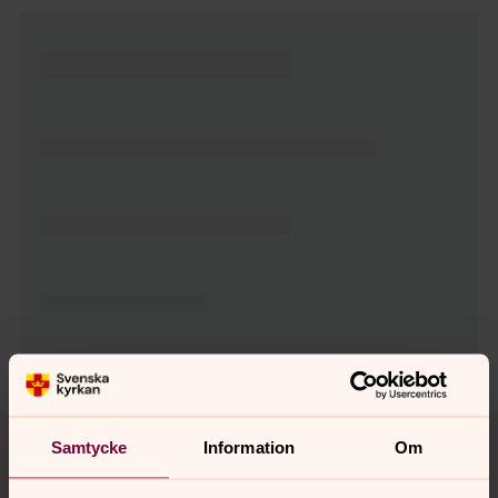
Tillbaka till toppen
Tillbaka till innehållet
Samtycke
Information
Om