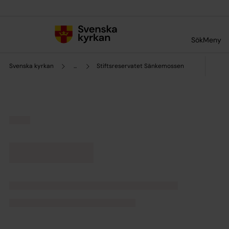
Till innehållet
Till undermeny
Sök
Meny
Svenska kyrkan
...
Stiftsreservatet Sänkemossen