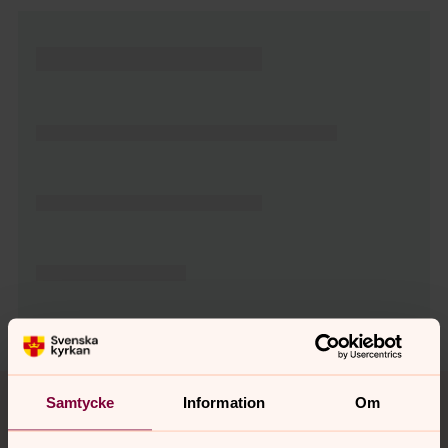
Tillbaka till toppen
Tillbaka till innehållet
Samtycke
Information
Om