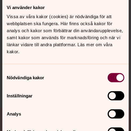
Vi använder kakor
Kontakt
Vissa av våra kakor (cookies) är nödvändiga för att
webbplatsen ska fungera. Här finns också kakor för
Kalender
analys och kakor som förbättrar din användarupplevelse,
samt kakor som används för marknadsföring och när vi
länkar vidare till andra plattformar. Läs mer om våra
kakor.
Hitta snabbt
Samtyckesval
Sociala kanaler
Nödvändiga kakor
Inställningar
Analys
Jourhavande präst