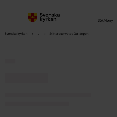
Till innehållet
Till undermeny
Sök
Meny
Svenska kyrkan
...
Stiftsreservatet Gullängen