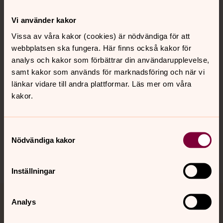
Kontakt
Vi använder kakor
Vissa av våra kakor (cookies) är nödvändiga för att
webbplatsen ska fungera. Här finns också kakor för
Kalender
analys och kakor som förbättrar din användarupplevelse,
samt kakor som används för marknadsföring och när vi
länkar vidare till andra plattformar. Läs mer om våra
Hitta snabbt
kakor.
Sociala kanaler
Samtyckesval
Nödvändiga kakor
Inställningar
Analys
Jourhavande präst