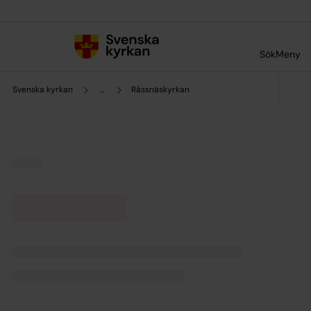
Till innehållet
Till undermeny
Sök
Meny
Svenska kyrkan
...
Råssnäskyrkan