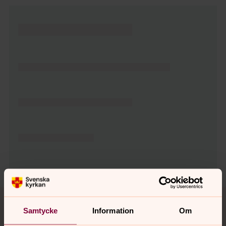
Tillbaka till toppen
Tillbaka till innehållet
Samtycke
Information
Om