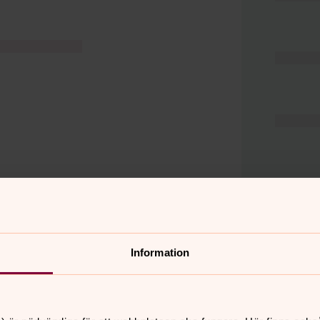
Information
er
Hitta snabbt
Hjälp och stöd
 11.00