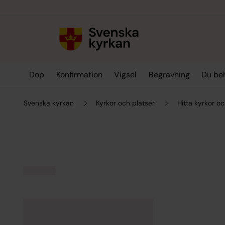
Till innehållet
Till undermeny
Dop
Konfirmation
Vigsel
Begravning
Du be
Svenska kyrkan
Kyrkor och platser
Hitta kyrkor oc