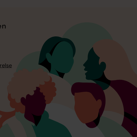
en
relse