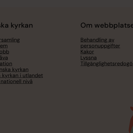
ka kyrkan
Om webbplats
örsamling
Behandling av
lem
personuppgifter
jobb
Kakor
åva
Lyssna
ation
Tillgänglighetsredogö
nska kyrkan
 kyrkan i utlandet
nationell nivå