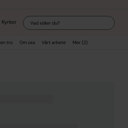
Sök
Kyrkor
Mer (2)
ten tro
Om oss
Vårt arbete