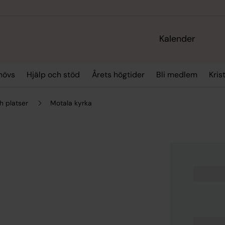
Kalender
hövs
Hjälp och stöd
Årets högtider
Bli medlem
Kris
h platser
Motala kyrka