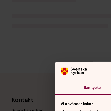
Tillbaka till toppen
Tillbaka till innehållet
Samtycke
Kontakt
Kalend
Vi använder kakor
Svenska kyrkan
11 augusti