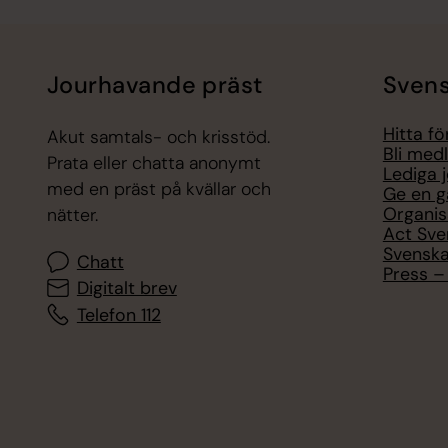
Jourhavande präst
Svens
Hitta f
Akut samtals- och krisstöd.
Bli med
Prata eller chatta anonymt
Lediga 
med en präst på kvällar och
Ge en g
Organis
nätter.
Act Sve
Svenska
Chatt
Press – 
Digitalt brev
Telefon 112