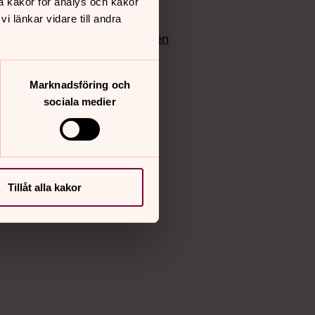
å kakor för analys och kakor
edlem
Instagram
 länkar vidare till andra
Vimeo
yrkan
Bloggportalen
Marknadsföring och
sociala medier
Tillåt alla kakor