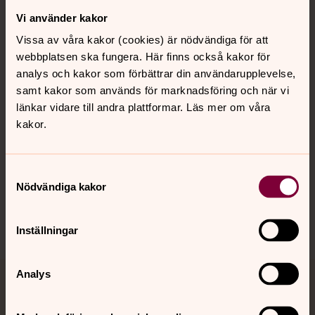
Vi använder kakor
Kontakt
Vissa av våra kakor (cookies) är nödvändiga för att
webbplatsen ska fungera. Här finns också kakor för
Kalender
analys och kakor som förbättrar din användarupplevelse,
samt kakor som används för marknadsföring och när vi
länkar vidare till andra plattformar. Läs mer om våra
kakor.
Hitta snabbt
Samtyckesval
Sociala kanaler
Nödvändiga kakor
Inställningar
Analys
Jourhavande präst