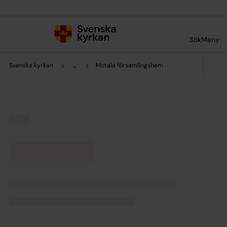
Till innehållet
Till undermeny
Sök
Meny
Svenska kyrkan
...
Motala församlingshem