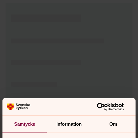
Tillbaka till toppen
Tillbaka till innehållet
Samtycke
Information
Om