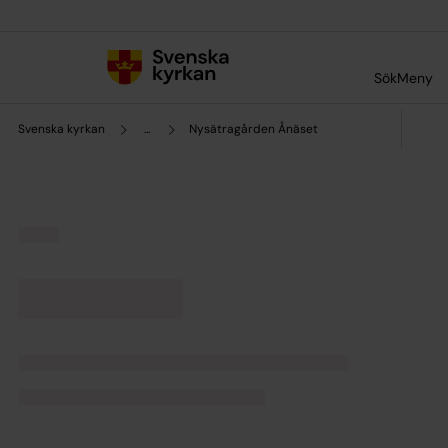
Till innehållet
Till undermeny
Sök
Meny
Svenska kyrkan
...
Nysätragården Ånäset