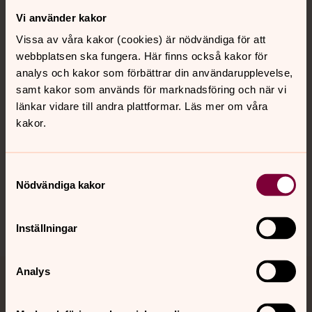
Vi använder kakor
Kontakt
Vissa av våra kakor (cookies) är nödvändiga för att
webbplatsen ska fungera. Här finns också kakor för
Kalender
analys och kakor som förbättrar din användarupplevelse,
samt kakor som används för marknadsföring och när vi
länkar vidare till andra plattformar. Läs mer om våra
kakor.
Hitta snabbt
Samtyckesval
Sociala kanaler
Nödvändiga kakor
Inställningar
Analys
Jourhavande präst