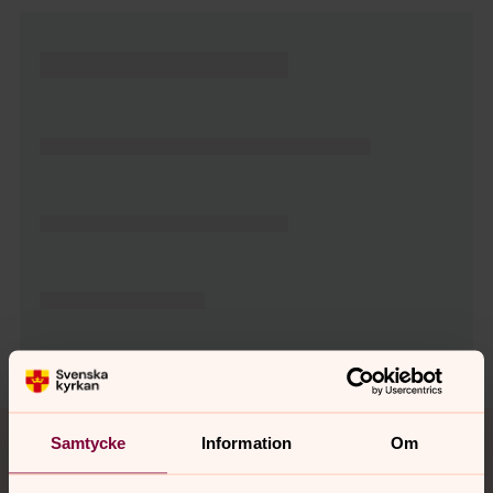
Tillbaka till toppen
Tillbaka till innehållet
Samtycke
Information
Om