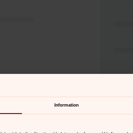
Information
er
Hitta snabbt
Hjälp och stöd
 11.00