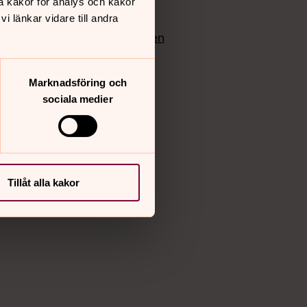
å kakor för analys och kakor
edlem
Instagram
 länkar vidare till andra
Vimeo
yrkan
Bloggportalen
Marknadsföring och
sociala medier
Tillåt alla kakor