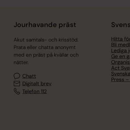
Jourhavande präst
Svens
Hitta f
Akut samtals- och krisstöd.
Bli med
Prata eller chatta anonymt
Lediga 
med en präst på kvällar och
Ge en g
Organis
nätter.
Act Sve
Svenska
Chatt
Press – 
Digitalt brev
Telefon 112