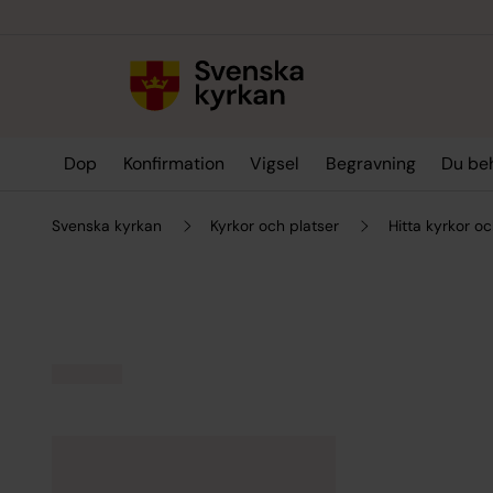
Till innehållet
Till undermeny
Dop
Konfirmation
Vigsel
Begravning
Du be
Svenska kyrkan
Kyrkor och platser
Hitta kyrkor oc