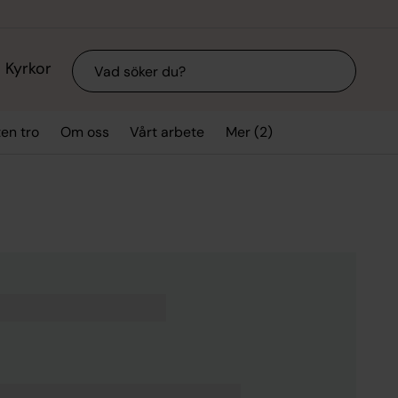
Sök
Kyrkor
Mer (2)
ten tro
Om oss
Vårt arbete