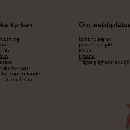
ka kyrkan
Om webbplats
örsamling
Behandling av
lem
personuppgifter
jobb
Kakor
åva
Lyssna
ation
Tillgänglighetsredogö
nska kyrkan
 kyrkan i utlandet
nationell nivå