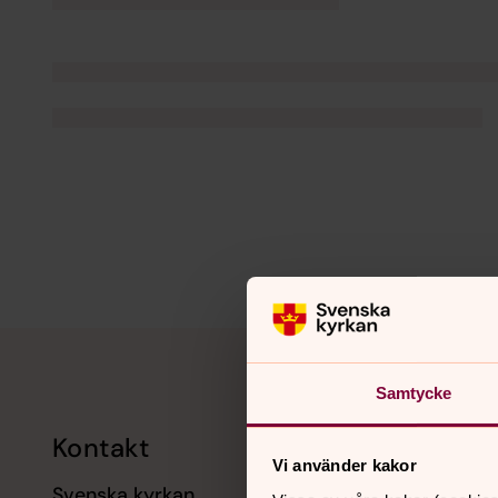
Tillbaka till toppen
Tillbaka till innehållet
Samtycke
Kontakt
Kalend
Vi använder kakor
Svenska kyrkan
11 augusti