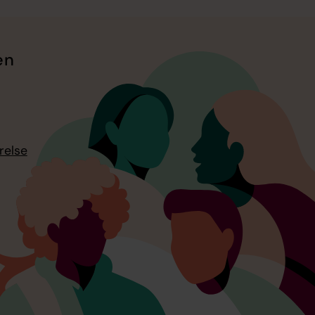
en
relse