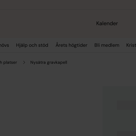
Kalender
hövs
Hjälp och stöd
Årets högtider
Bli medlem
Kris
h platser
Nysätra gravkapell