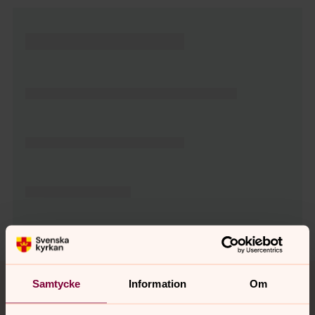
Tillbaka till toppen
Tillbaka till innehållet
Samtycke
Information
Om