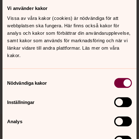
Vi använder kakor
Kontakt
Vissa av våra kakor (cookies) är nödvändiga för att
webbplatsen ska fungera. Här finns också kakor för
Kalender
analys och kakor som förbättrar din användarupplevelse,
samt kakor som används för marknadsföring och när vi
länkar vidare till andra plattformar. Läs mer om våra
kakor.
Hitta snabbt
Samtyckesval
Sociala kanaler
Nödvändiga kakor
Inställningar
Analys
Jourhavande präst