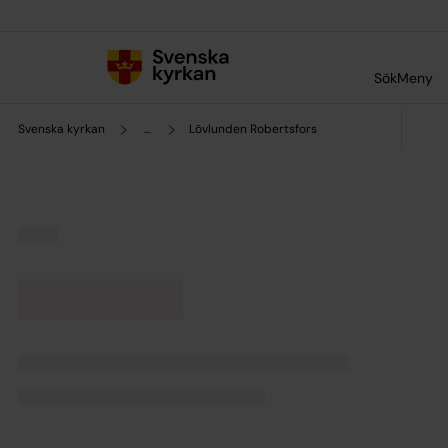
Till innehållet
Till undermeny
Sök
Meny
Svenska kyrkan
...
Lövlunden Robertsfors