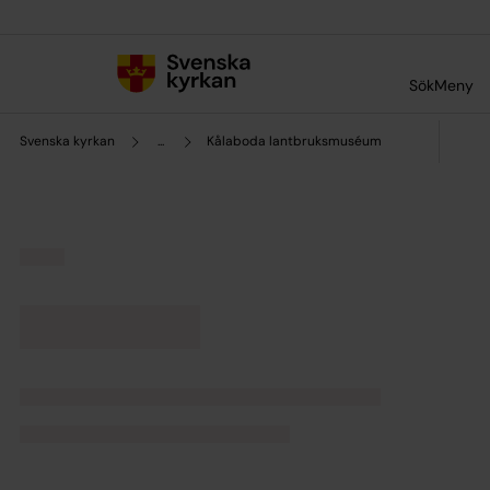
Till innehållet
Till undermeny
Sök
Meny
Svenska kyrkan
...
Kålaboda lantbruksmuséum