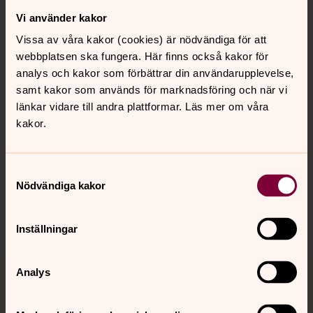
Vi använder kakor
Kontakt
Vissa av våra kakor (cookies) är nödvändiga för att
webbplatsen ska fungera. Här finns också kakor för
Kalender
analys och kakor som förbättrar din användarupplevelse,
samt kakor som används för marknadsföring och när vi
länkar vidare till andra plattformar. Läs mer om våra
kakor.
Hitta snabbt
Samtyckesval
Sociala kanaler
Nödvändiga kakor
Inställningar
Analys
Jourhavande präst