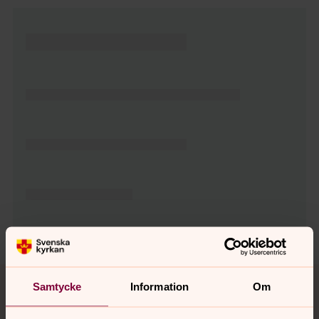
Tillbaka till toppen
Tillbaka till innehållet
Samtycke
Information
Om