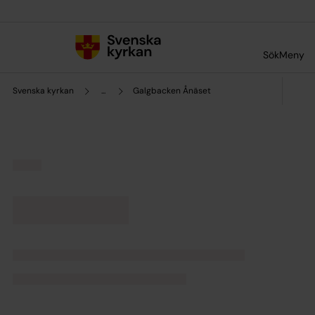
Till innehållet
Till undermeny
Sök
Meny
Svenska kyrkan
...
Galgbacken Ånäset