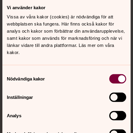
Vi använder kakor
Kontakt
Vissa av våra kakor (cookies) är nödvändiga för att
webbplatsen ska fungera. Här finns också kakor för
Kalender
analys och kakor som förbättrar din användarupplevelse,
samt kakor som används för marknadsföring och när vi
länkar vidare till andra plattformar. Läs mer om våra
kakor.
Hitta snabbt
Samtyckesval
Sociala kanaler
Nödvändiga kakor
Inställningar
Analys
Jourhavande präst