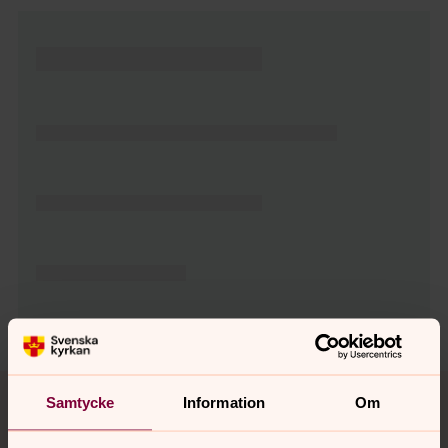
Tillbaka till toppen
Tillbaka till innehållet
Samtycke
Information
Om