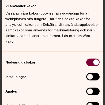
Vi använder kakor
Kontakt
Vissa av våra kakor (cookies) är nödvändiga för att
webbplatsen ska fungera. Här finns också kakor för
Kalender
analys och kakor som förbättrar din användarupplevelse,
samt kakor som används för marknadsföring och när vi
länkar vidare till andra plattformar. Läs mer om våra
kakor.
Hitta snabbt
Samtyckesval
Sociala kanaler
Nödvändiga kakor
Inställningar
Analys
Jourhavande präst