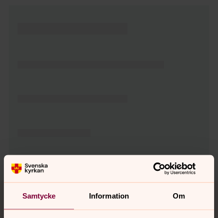
Tillbaka till toppen
Tillbaka till innehållet
Samtycke
Information
Om