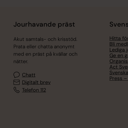
Jourhavande präst
Svens
Hitta f
Akut samtals- och krisstöd.
Bli med
Prata eller chatta anonymt
Lediga 
med en präst på kvällar och
Ge en g
Organis
nätter.
Act Sve
Svenska
Chatt
Press – 
Digitalt brev
Telefon 112