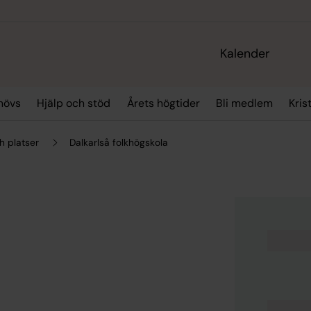
Kalender
hövs
Hjälp och stöd
Årets högtider
Bli medlem
Kris
h platser
Dalkarlså folkhögskola