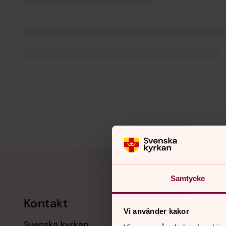
Tillbaka till toppen
Tillbaka till innehållet
Samtycke
Kontakt
Kalend
Vi använder kakor
Svenska kyrkan
11 augusti