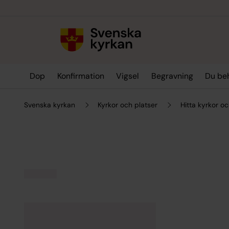
Till innehållet
Till undermeny
Dop
Konfirmation
Vigsel
Begravning
Du be
Svenska kyrkan
Kyrkor och platser
Hitta kyrkor oc