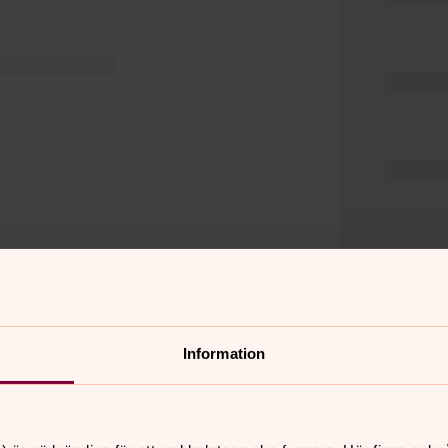
Information
er
Hitta snabbt
Hjälp och stöd
 11.00