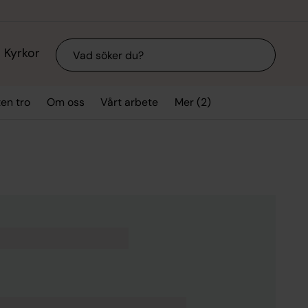
Sök
Kyrkor
Mer (2)
ten tro
Om oss
Vårt arbete