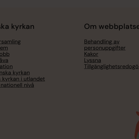
ka kyrkan
Om webbplats
örsamling
Behandling av
lem
personuppgifter
jobb
Kakor
åva
Lyssna
ation
Tillgänglighetsredogö
nska kyrkan
 kyrkan i utlandet
nationell nivå