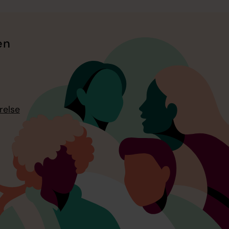
en
relse