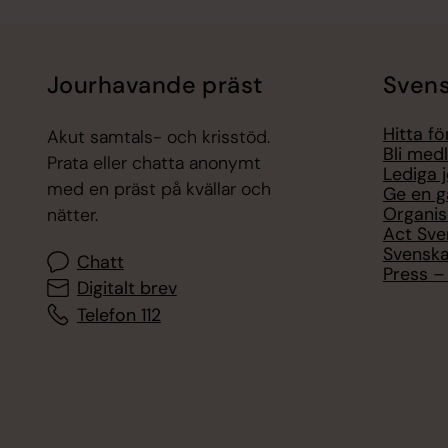
Jourhavande präst
Svens
Hitta f
Akut samtals- och krisstöd.
Bli med
Prata eller chatta anonymt
Lediga 
med en präst på kvällar och
Ge en g
Organis
nätter.
Act Sve
Svenska
Chatt
Press – 
Digitalt brev
Telefon 112