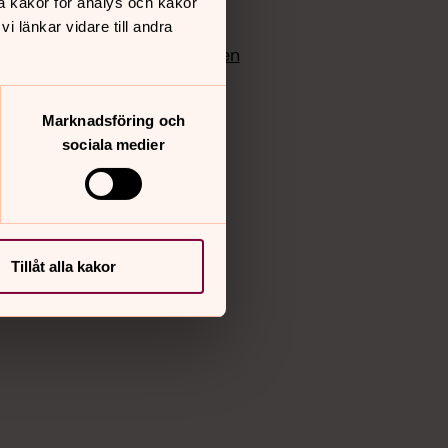
å kakor för analys och kakor
edlem
Instagram
 länkar vidare till andra
Vimeo
yrkan
Bloggportalen
Marknadsföring och
sociala medier
Tillåt alla kakor