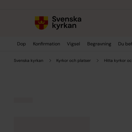
Till innehållet
Till undermeny
Dop
Konfirmation
Vigsel
Begravning
Du be
Svenska kyrkan
Kyrkor och platser
Hitta kyrkor oc