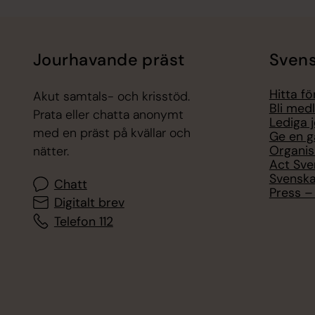
Jourhavande präst
Svens
Hitta f
Akut samtals- och krisstöd.
Bli med
Prata eller chatta anonymt
Lediga 
med en präst på kvällar och
Ge en g
Organis
nätter.
Act Sve
Svenska
Chatt
Press – 
Digitalt brev
Telefon 112