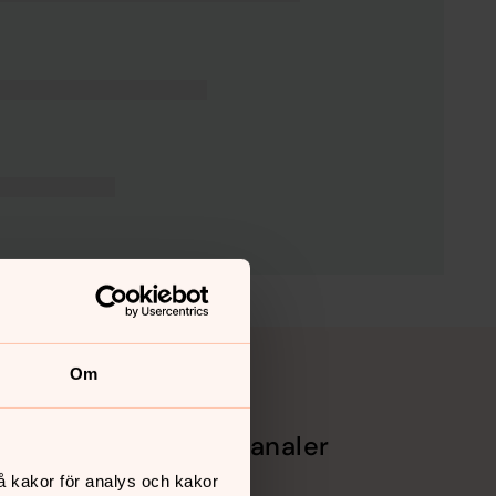
Om
Sociala kanaler
å kakor för analys och kakor
Facebook