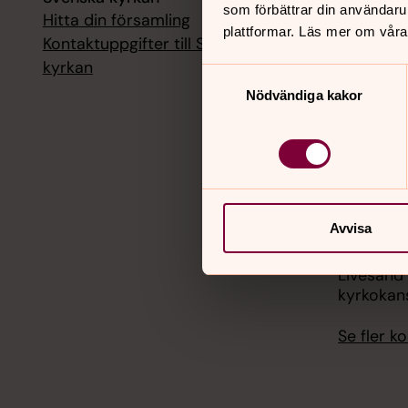
som förbättrar din användaru
Hitta din församling
Livesänd
plattformar. Läs mer om våra
kyrkokans
Kontaktuppgifter till Svenska
kyrkan
Samtyckesval
18 augusti
Nödvändiga kakor
Livesänd
kyrkokans
25 august
Livesänd
kyrkokans
Avvisa
1 septemb
Livesänd
kyrkokans
Se fler 