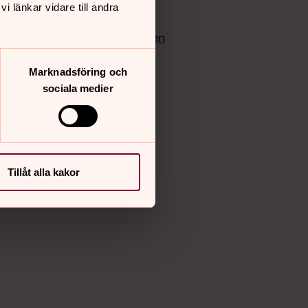
 länkar vidare till andra
edlem
Instagram
Vimeo
yrkan
Bloggportalen
Marknadsföring och
sociala medier
Tillåt alla kakor