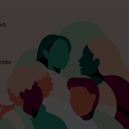
en
relse