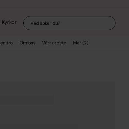
Sök
Kyrkor
Mer (2)
ten tro
Om oss
Vårt arbete