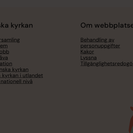
ka kyrkan
Om webbplats
örsamling
Behandling av
lem
personuppgifter
jobb
Kakor
åva
Lyssna
ation
Tillgänglighetsredogö
nska kyrkan
 kyrkan i utlandet
nationell nivå