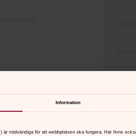
Information
er
Hitta snabbt
) är nödvändiga för att webbplatsen ska fungera. Här finns ocks
Hjälp och stöd
 11.00