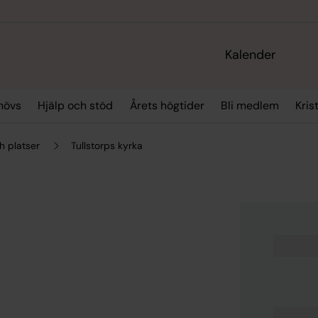
Kalender
hövs
Hjälp och stöd
Årets högtider
Bli medlem
Kris
h platser
Tullstorps kyrka