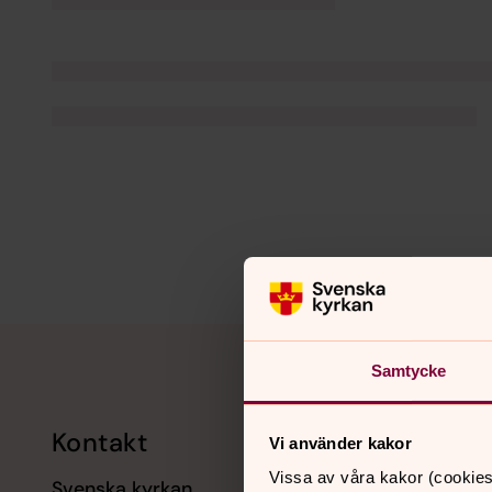
Tillbaka till toppen
Tillbaka till innehållet
Samtycke
Kontakt
Kalend
Vi använder kakor
Vissa av våra kakor (cookies
Svenska kyrkan
11 augusti