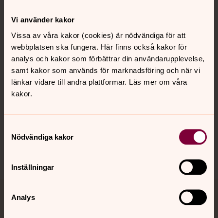
Kontakt
Vi använder kakor
Vissa av våra kakor (cookies) är nödvändiga för att
webbplatsen ska fungera. Här finns också kakor för
Kalender
analys och kakor som förbättrar din användarupplevelse,
samt kakor som används för marknadsföring och när vi
länkar vidare till andra plattformar. Läs mer om våra
Hitta snabbt
kakor.
Sociala kanaler
Samtyckesval
Nödvändiga kakor
Inställningar
Analys
Jourhavande präst