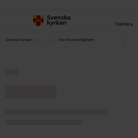
Till innehållet
Till undermeny
Sök
Meny
Svenska kyrkan
...
Vist församlingshem