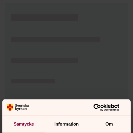
Tillbaka till toppen
Tillbaka till innehållet
Samtycke
Information
Om