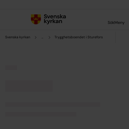
Till innehållet
Till undermeny
Sök
Meny
Svenska kyrkan
...
Trygghetsboendet i Sturefors