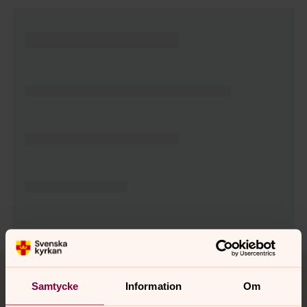
Tillbaka till toppen
Tillbaka till innehållet
Samtycke
Information
Om