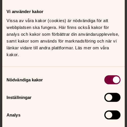
Kontakt
Vi använder kakor
Vissa av våra kakor (cookies) är nödvändiga för att
webbplatsen ska fungera. Här finns också kakor för
Kalender
analys och kakor som förbättrar din användarupplevelse,
samt kakor som används för marknadsföring och när vi
länkar vidare till andra plattformar. Läs mer om våra
Hitta snabbt
kakor.
Sociala kanaler
Samtyckesval
Nödvändiga kakor
Inställningar
Analys
Jourhavande präst