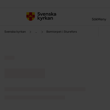
Till innehållet
Till undermeny
Sök
Meny
Svenska kyrkan
...
Bomtorpet i Sturefors