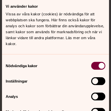
Vi använder kakor
Kontakt
Vissa av våra kakor (cookies) är nödvändiga för att
webbplatsen ska fungera. Här finns också kakor för
Kalender
analys och kakor som förbättrar din användarupplevelse,
samt kakor som används för marknadsföring och när vi
länkar vidare till andra plattformar. Läs mer om våra
kakor.
Hitta snabbt
Samtyckesval
Sociala kanaler
Nödvändiga kakor
Inställningar
Analys
Jourhavande präst