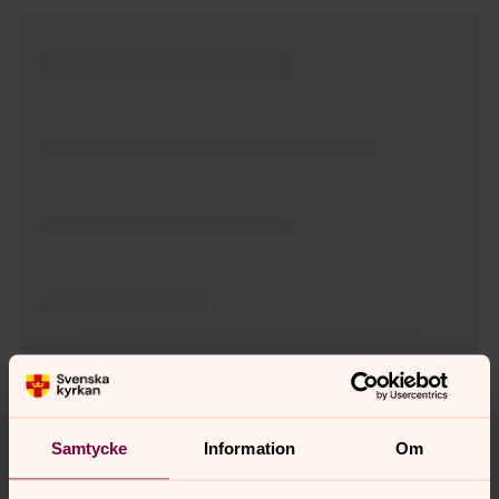
Tillbaka till toppen
Tillbaka till innehållet
Samtycke
Information
Om