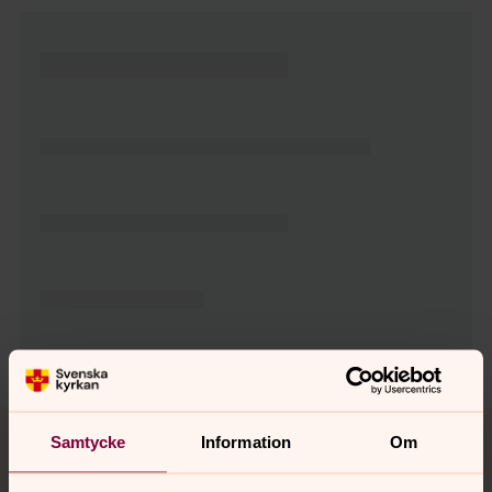
Tillbaka till toppen
Tillbaka till innehållet
Samtycke
Information
Om