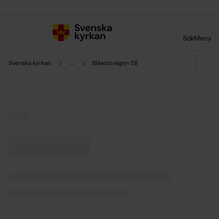
Till innehållet
Till undermeny
Sök
Meny
Svenska kyrkan
...
Blåeldsvägen 58