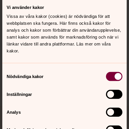
Vi använder kakor
Kontakt
Vissa av våra kakor (cookies) är nödvändiga för att
webbplatsen ska fungera. Här finns också kakor för
Kalender
analys och kakor som förbättrar din användarupplevelse,
samt kakor som används för marknadsföring och när vi
länkar vidare till andra plattformar. Läs mer om våra
kakor.
Hitta snabbt
Samtyckesval
Sociala kanaler
Nödvändiga kakor
Inställningar
Analys
Jourhavande präst