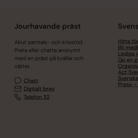
Jourhavande präst
Svens
Hitta f
Akut samtals- och krisstöd.
Bli med
Prata eller chatta anonymt
Lediga 
med en präst på kvällar och
Ge en g
Organis
nätter.
Act Sve
Svenska
Chatt
Press – 
Digitalt brev
Telefon 112