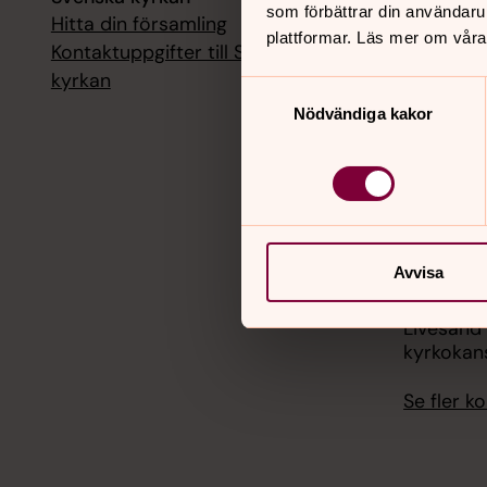
som förbättrar din användaru
Hitta din församling
Livesänd
plattformar. Läs mer om våra
kyrkokans
Kontaktuppgifter till Svenska
kyrkan
Samtyckesval
18 augusti
Nödvändiga kakor
Livesänd
kyrkokans
25 august
Livesänd
kyrkokans
Avvisa
1 septemb
Livesänd
kyrkokans
Se fler 