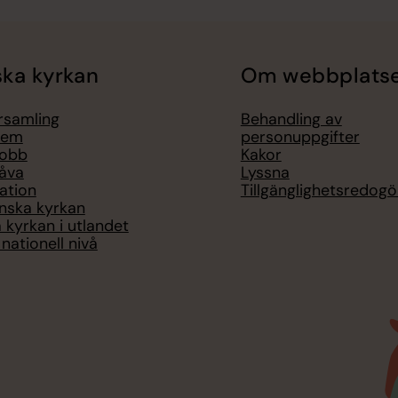
ka kyrkan
Om webbplats
örsamling
Behandling av
lem
personuppgifter
jobb
Kakor
åva
Lyssna
ation
Tillgänglighetsredogö
nska kyrkan
 kyrkan i utlandet
nationell nivå