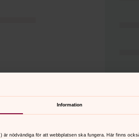
Information
er
Hitta snabbt
) är nödvändiga för att webbplatsen ska fungera. Här finns ocks
Hjälp och stöd
 11.00