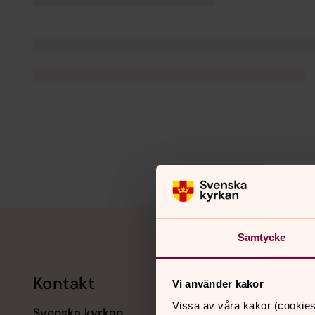
Tillbaka till toppen
Tillbaka till innehållet
Samtycke
Kontakt
Kalend
Vi använder kakor
Vissa av våra kakor (cookies
Svenska kyrkan
11 augusti