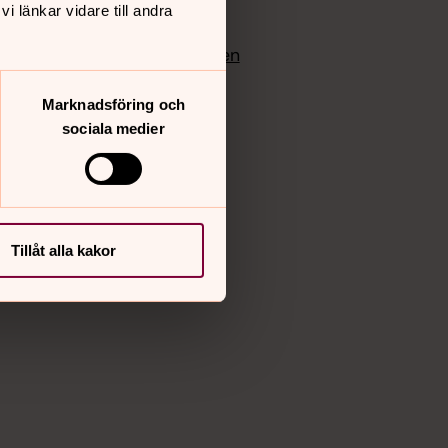
 länkar vidare till andra
edlem
Instagram
Vimeo
yrkan
Bloggportalen
Marknadsföring och
sociala medier
Tillåt alla kakor