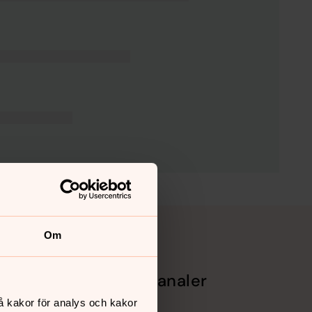
Om
Sociala kanaler
å kakor för analys och kakor
Facebook