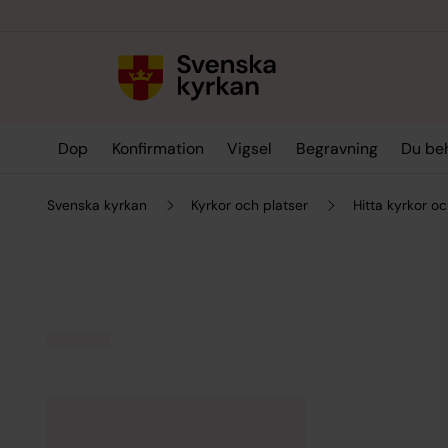
Till innehållet
Till undermeny
Dop
Konfirmation
Vigsel
Begravning
Du be
Svenska kyrkan
Kyrkor och platser
Hitta kyrkor oc