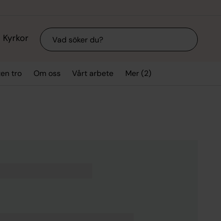
Sök
Kyrkor
Mer (2)
ten tro
Om oss
Vårt arbete