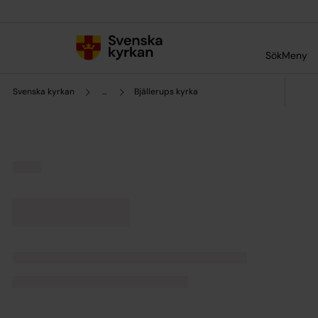
Till innehållet
Till undermeny
Sök
Meny
Svenska kyrkan
...
Bjällerups kyrka