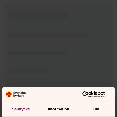
Tillbaka till toppen
Tillbaka till innehållet
Samtycke
Information
Om