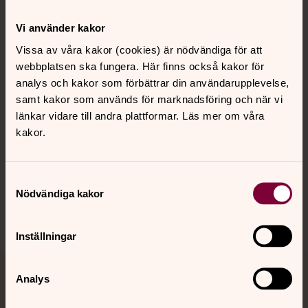
Kontakt
Vi använder kakor
Vissa av våra kakor (cookies) är nödvändiga för att
webbplatsen ska fungera. Här finns också kakor för
Kalender
analys och kakor som förbättrar din användarupplevelse,
samt kakor som används för marknadsföring och när vi
länkar vidare till andra plattformar. Läs mer om våra
Hitta snabbt
kakor.
Sociala kanaler
Samtyckesval
Nödvändiga kakor
Inställningar
Analys
Jourhavande präst