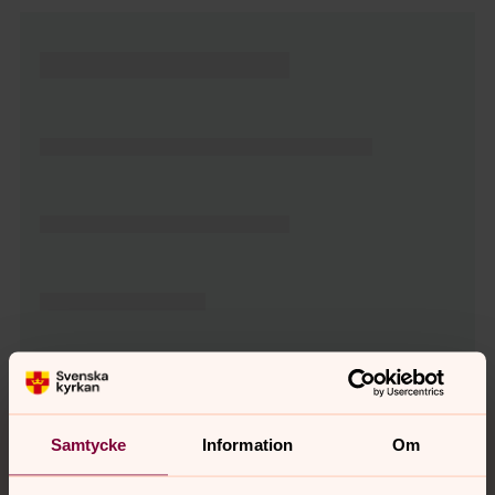
Tillbaka till toppen
Tillbaka till innehållet
Samtycke
Information
Om