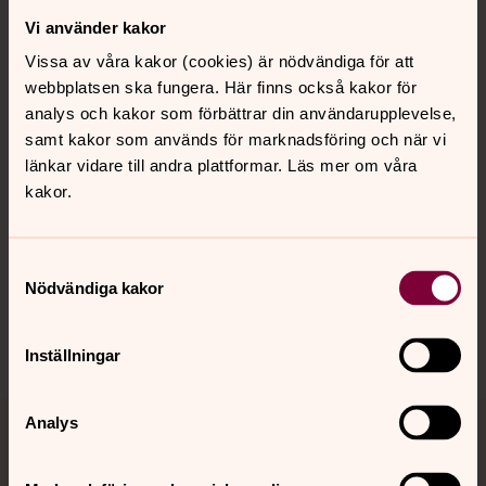
Vi använder kakor
Kontakt
Vissa av våra kakor (cookies) är nödvändiga för att
webbplatsen ska fungera. Här finns också kakor för
Kalender
analys och kakor som förbättrar din användarupplevelse,
samt kakor som används för marknadsföring och när vi
länkar vidare till andra plattformar. Läs mer om våra
kakor.
Hitta snabbt
Samtyckesval
Sociala kanaler
Nödvändiga kakor
Inställningar
Analys
Jourhavande präst