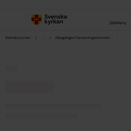
Till innehållet
Till undermeny
Sök
Meny
Svenska kyrkan
...
Glasgången Församlingshemmet